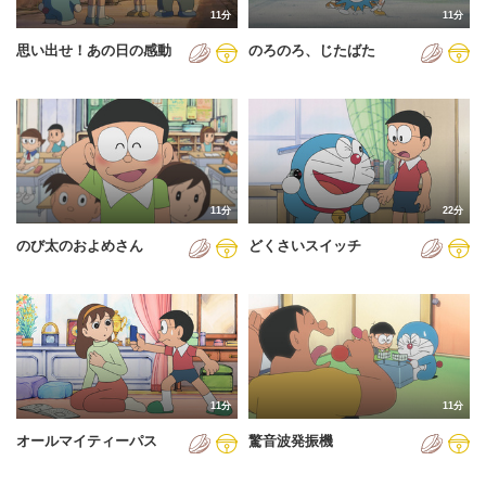
11分
11分
2012年
思い出せ！あの日の感動
のろのろ、じたばた
2013年
2014年
2015年
2016年
11分
22分
2017年
のび太のおよめさん
どくさいスイッチ
2018年
2019年
2020年
2021年
11分
11分
2022年
オールマイティーパス
驚音波発振機
2023年