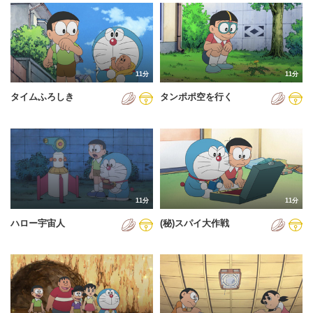
2024年
2025年
2026年
11分
11分
タイムふろしき
タンポポ空を行く
11分
11分
ハロー宇宙人
(秘)スパイ大作戦