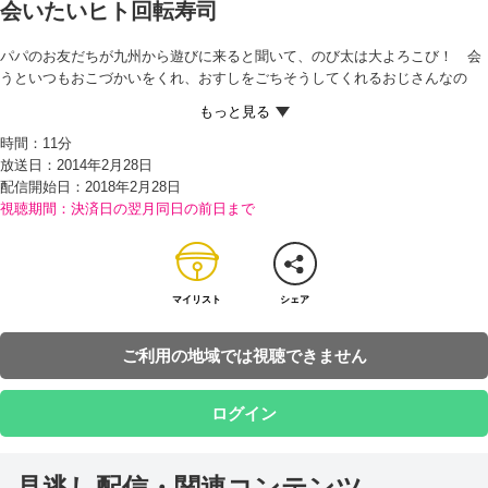
会いたいヒト回転寿司
パパのお友だちが九州から遊びに来ると聞いて、のび太は大よろこび！ 会
うといつもおこづかいをくれ、おすしをごちそうしてくれるおじさんなの
だ。だが、天気が悪くて飛行機が飛ばなくなったため、来られなくなってし
まう。 ガッカリしているのび太をかわいそうに思ったドラえもんは、『会い
時間：
11分
たいヒト回転寿司』を取りだす。マイクに向かって会いたい人の情報を言う
放送日：2014年2月28日
と、その人が回転寿司のように流れてやってくる道具だという。 のび太はさ
配信開始日：
2018年2月28日
っそくおじさんを九州から呼ぼうとするが、名前をわすれてしまったため、
視聴期間：決済日の翌月同日の前日まで
ただ「九州のおじさん」とオーダー。すると、大変なことが起きて…!?
マイリスト
シェア
ご利用の地域では視聴できません
ログイン
見逃し配信・関連コンテンツ