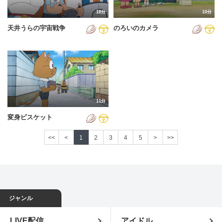
18分
10分
天井うらの宇宙戦争
のろいのカメラ
11分
変身ビスケット
<<
<
1
2
3
4
5
>
>>
ジャンル
LIVE配信
アイドル