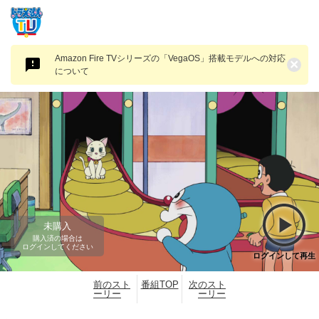
Amazon Fire TVシリーズの「VegaOS」搭載モデルへの対応
×
について
未購入
購入済の場合は
ログインしてください
ログインして再生
前のスト
番組TOP
次のスト
ーリー
ーリー