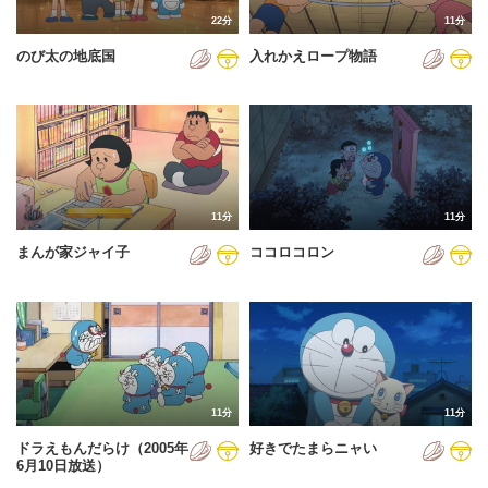
22分
11分
のび太の地底国
入れかえロープ物語
11分
11分
まんが家ジャイ子
ココロコロン
11分
11分
ドラえもんだらけ（2005年
好きでたまらニャい
6月10日放送）