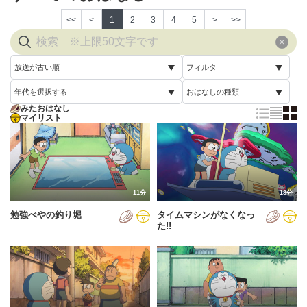
<<
<
1
2
3
4
5
>
>>
放送が古い順
フィルタ
年代を選択する
おはなしの種類
放送が古い順
すべて
みたおはなし
すべて
マイリスト
すべて
放送が新しい順
視聴済み
2005年
通常回
配信が古い順
未視聴
2006年
誕生日スペシャル
配信が新しい順
2007年
11分
18分
あいうえお順(昇順)
勉強べやの釣り堀
タイムマシンがなくなっ
2008年
あいうえお順(降順)
た!!
2009年
動画が長い順
2010年
動画が短い順
2011年