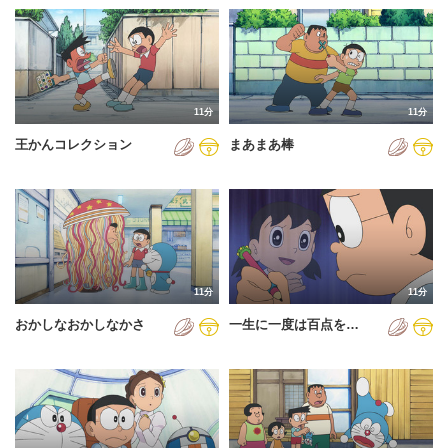
11分
11分
王かんコレクション
まあまあ棒
11分
11分
おかしなおかしなかさ
一生に一度は百点を…