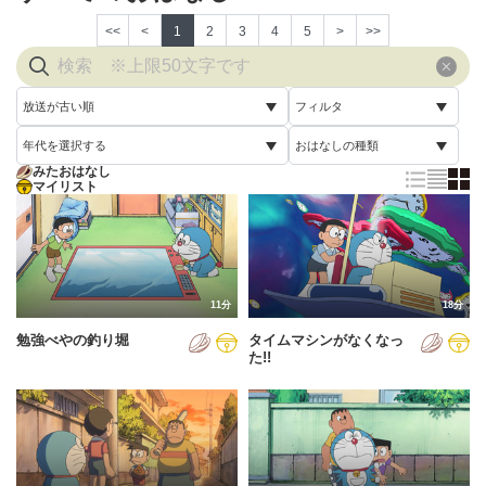
<<
<
1
2
3
4
5
>
>>
放送が古い順
フィルタ
年代を選択する
おはなしの種類
放送が古い順
すべて
みたおはなし
すべて
マイリスト
すべて
放送が新しい順
視聴済み
2005年
通常回
配信が古い順
未視聴
2006年
誕生日スペシャル
配信が新しい順
2007年
11分
18分
あいうえお順(昇順)
勉強べやの釣り堀
タイムマシンがなくなっ
2008年
あいうえお順(降順)
た!!
2009年
動画が長い順
2010年
動画が短い順
2011年