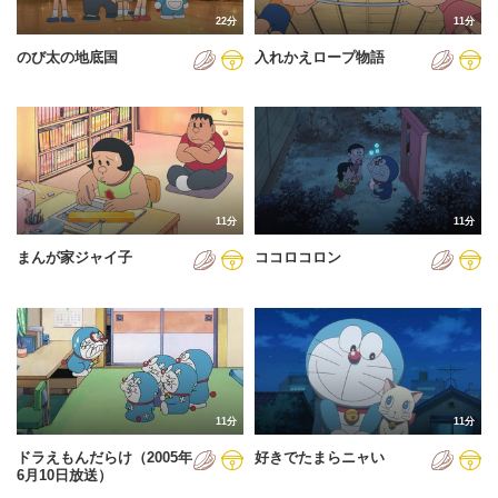
22分
11分
のび太の地底国
入れかえロープ物語
11分
11分
まんが家ジャイ子
ココロコロン
11分
11分
ドラえもんだらけ（2005年
好きでたまらニャい
6月10日放送）