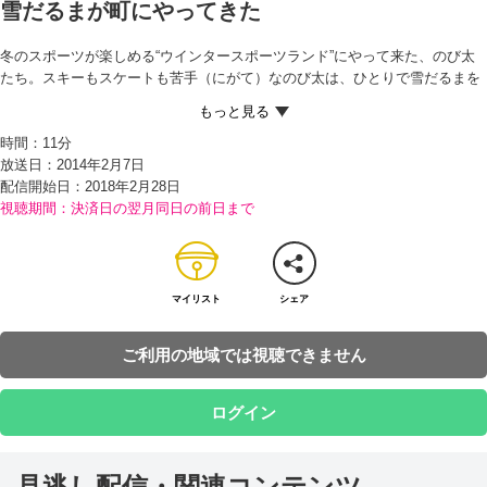
雪だるまが町にやってきた
冬のスポーツが楽しめる“ウインタースポーツランド”にやって来た、のび太
たち。スキーもスケートも苦手（にがて）なのび太は、ひとりで雪だるまを
作っていたところ、しずかちゃんに「かわいい！」とほめられてニッコリ。
「雪だるまとあそびたい」と、ドラえもんにたのみこむ。そこでドラえもん
時間：
11分
が取りだしたのは、『ロボッター』。動かないモノにつけると、なんでもロ
放送日：2014年2月7日
ボットになるという、ひみつ道具だった！ さっそくロボッターをひとつぶつ
配信開始日：
2018年2月28日
けてみると、雪だるまがうれしそうに動きだしたから、のび太は大よろこ
視聴期間：決済日の翌月同日の前日まで
び！“ユキ太”という名前をつけて、いっしょにあそんで楽しい時間をすご
す。 夕方、ロボッターを取りはずし、ただの雪だるまにもどったユキ太とわ
かれて家に帰ってきたのび太。しかしその夜、のび太の町に巨大な雪だるま
があらわれて…!?
マイリスト
シェア
ご利用の地域では視聴できません
ログイン
見逃し配信・関連コンテンツ