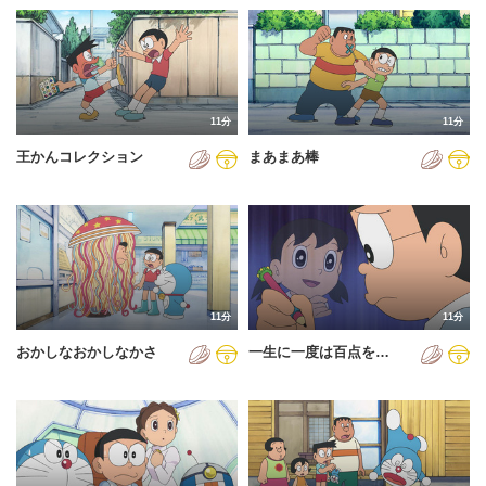
11分
11分
王かんコレクション
まあまあ棒
11分
11分
おかしなおかしなかさ
一生に一度は百点を…