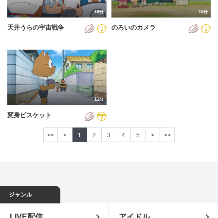
18分
10分
天井うらの宇宙戦争
のろいのカメラ
11分
変身ビスケット
<<
<
1
2
3
4
5
>
>>
ジャンル
LIVE配信
アイドル