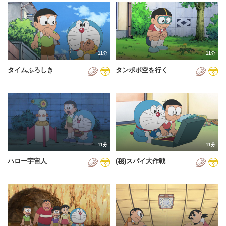
2024年
2025年
2026年
11分
11分
タイムふろしき
タンポポ空を行く
11分
11分
ハロー宇宙人
(秘)スパイ大作戦