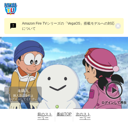
Amazon Fire TVシリーズの「VegaOS」搭載モデルへの対応
×
について
未購入
購入済の場合は
ログインしてください
ログインして再生
前のスト
番組TOP
次のスト
ーリー
ーリー