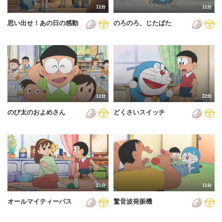
11分
11分
2012年
思い出せ！あの日の感動
のろのろ、じたばた
2013年
2014年
2015年
2016年
11分
22分
2017年
のび太のおよめさん
どくさいスイッチ
2018年
2019年
2020年
2021年
11分
11分
2022年
オールマイティーパス
驚音波発振機
2023年