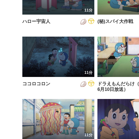
201
11分
201
ハロー宇宙人
(秘)スパイ大作戦
201
202
202
202
11分
202
ココロコロン
ドラえもんだらけ（2
202
6月10日放送）
202
202
11分