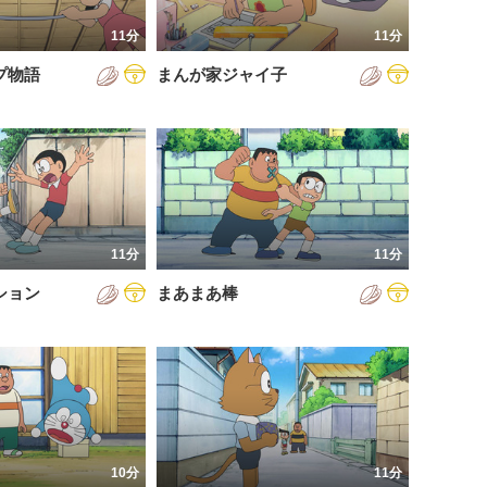
11分
11分
プ物語
まんが家ジャイ子
11分
11分
ション
まあまあ棒
10分
11分