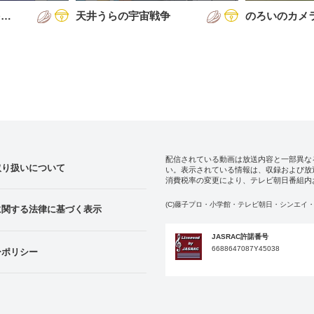
を…
天井うらの宇宙戦争
のろいのカメ
配信されている動画は放送内容と一部異な
取り扱いについて
い。表示されている情報は、収録および放
消費税率の変更により、テレビ朝日番組内
(C)藤子プロ・小学館・テレビ朝日・シンエイ・
に関する法律に基づく表示
JASRAC許諾番号
6688647087Y45038
ーポリシー