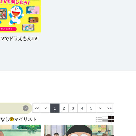
re TVでドラえもんTV
<<
<
1
2
3
4
5
>
>>
はなし
マイリスト