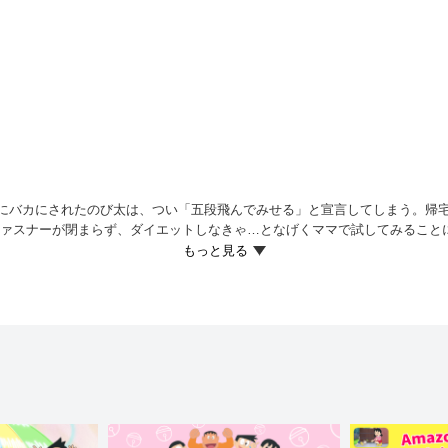
にバカにされたのび太は、つい「五段飛んでみせる」と宣言してしまう。帰
ファスナーが閉まらず、ダイエットしなきゃ…となげくママで試してみること
らったところ、少し経ってからスリムになったママが出てきたからビックリ！
入っていく。ところが、中にいたのはスパルタ指導の師範（しはん）だった
箱の練習にはげむが…！？