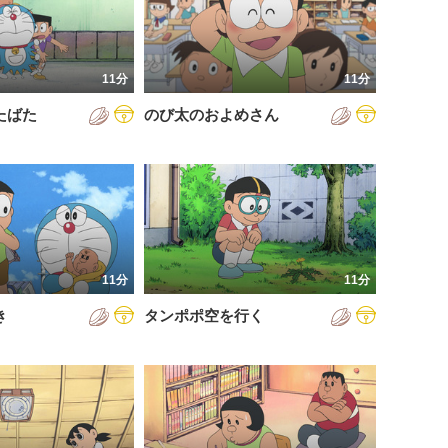
11分
11分
たばた
のび太のおよめさん
11分
11分
き
タンポポ空を行く