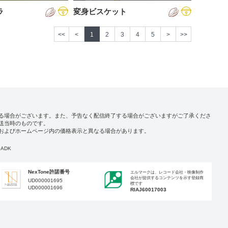
ラ
変身ビスケット
<<
<
1
2
3
4
5
>
>>
る場合がございます。また、予告なく配信終了する場合がございますがご了承くださ
送当時のものです。
およびホームページ内の価格表示と異なる場合があります。
ADK
NexTone許諾番号
エルマークは、レコード会社・映像制作
会社が提供するコンテンツを示す登録商
UD000001695
標です
UD000001696
RIAJ60017003