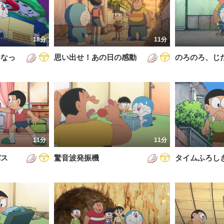
5年
通常回
6年
誕生日スペシャル
18分
11分
7年
くなっ
思い出せ！あの日の感動
のろのろ、じ
8年
9年
0年
1年
2年
11分
11分
3年
パス
驚音波発振機
タイムふろし
4年
5年
6年