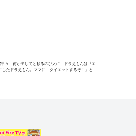
宅早々、何か出してと頼るのび太に、ドラえもんは『エ
にしたドラえもん。ママに「ダイエットするぞ！」と
 それを見たのび太は、大よろこびで「とび箱5段飛べ
。実は、宣言通りに努力した者にしか、再び扉は開かな