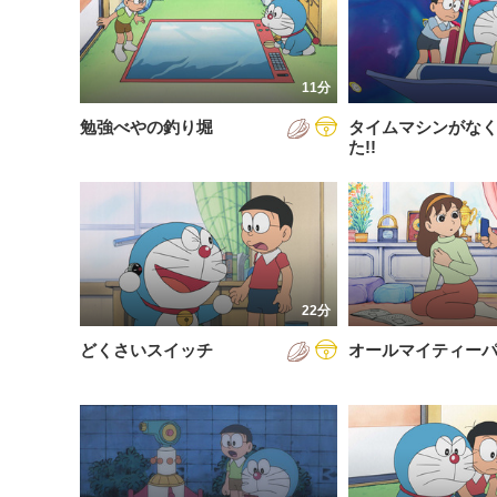
200
放送が新しい順
視聴済み
200
配信が古い順
未視聴
11分
200
配信が新しい順
勉強べやの釣り堀
タイムマシンがな
200
あいうえお順(昇順)
た!!
200
あいうえお順(降順)
201
動画が長い順
201
動画が短い順
201
22分
201
どくさいスイッチ
オールマイティー
201
201
201