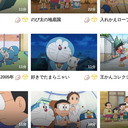
7年
11分
22分
8年
のび太の地底国
入れかえロー
9年
0年
1年
2年
11分
11分
3年
005年
好きでたまらニャい
王かんコレク
4年
5年
6年
11分
18分