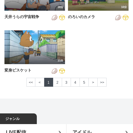
18分
10分
天井うらの宇宙戦争
のろいのカメラ
11分
変身ビスケット
<<
<
1
2
3
4
5
>
>>
ジャンル
LIVE配信
アイドル