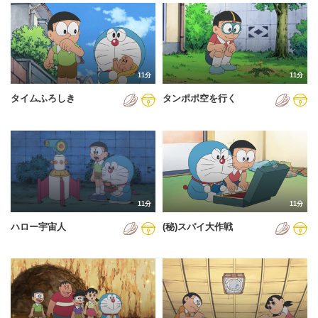
2024年
2025年
2026年
11分
11分
タイムふろしき
タンポポ空を行く
11分
11分
ハロー宇宙人
(秘)スパイ大作戦