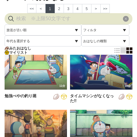
<<
<
1
2
3
4
5
>
>>
放送が古い順
フィルタ
年代を選択する
おはなしの種類
放送が古い順
すべて
みたおはなし
すべて
マイリスト
すべて
放送が新しい順
視聴済み
2005年
通常回
配信が古い順
未視聴
2006年
誕生日スペシャル
配信が新しい順
2007年
11分
18分
あいうえお順(昇順)
勉強べやの釣り堀
タイムマシンがなくなっ
2008年
あいうえお順(降順)
た!!
2009年
動画が長い順
2010年
動画が短い順
2011年