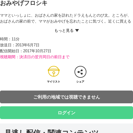
おみやげフロシキ
ママといっしょに、おばさんの家を訪れたドラえもんとのび太。ところが、
おばさんの家の前で、ママがおみやげを忘れたことに気づく。近くに買える
お店がないと聞いたドラえもんは、ポケットから『おみやげフロシキ』を取
り出すと、ママが持ってこようとしていた「くだもの」をフロシキから出
時間：
11分
し、おばさんをよろこばせる。 ママから、ごほうびにドラ焼きを買ってもら
放送日：2013年6月7日
い、大満足のドラえもん。のび太は、「せっかくおみやげフロシキがあるん
配信開始日：
2017年10月27日
だから、それで出せばいいのに」というが、ドラえもんによると、よそに持
視聴期間：決済日の翌月同日の前日まで
っていくおみやげだけしか出せないのだという。 それを聞いたのび太は、し
ずかちゃんが欲しいというクマのぬいぐるみを出し、しずかちゃんにプレゼ
ントすると、その代わりにフロシキを持って自分の家に来て「最新式のゲー
ム」と言ってほしいとお願いする。ところが、フロシキから出てきたのはと
んでもないもので…！？
マイリスト
シェア
ご利用の地域では視聴できません
ログイン
見逃し配信・関連コンテンツ