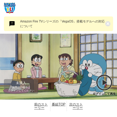
Amazon Fire TVシリーズの「VegaOS」搭載モデルへの対応
×
について
未購入
購入済の場合は
ログインしてください
ログインして再生
前のスト
番組TOP
次のスト
ーリー
ーリー