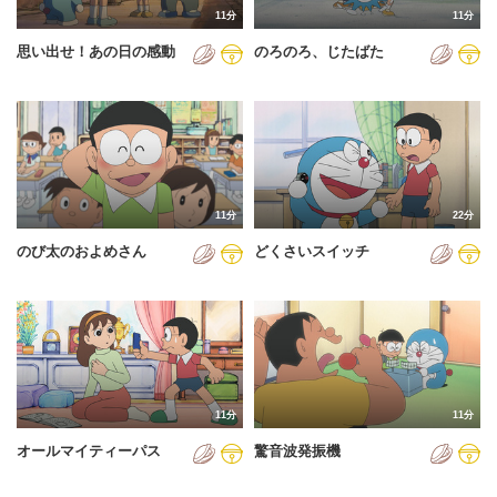
11分
11分
2012年
思い出せ！あの日の感動
のろのろ、じたばた
2013年
2014年
2015年
2016年
11分
22分
2017年
のび太のおよめさん
どくさいスイッチ
2018年
2019年
2020年
2021年
11分
11分
2022年
オールマイティーパス
驚音波発振機
2023年