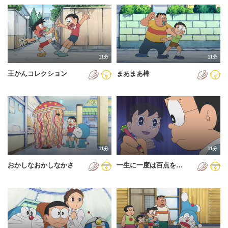
11分
11分
王かんコレクション
まあまあ棒
11分
11分
おかしなおかしなかさ
一生に一度は百点を…