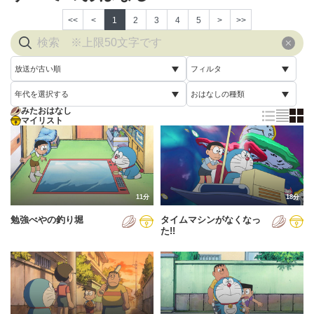
<<
<
1
2
3
4
5
>
>>
放送が古い順
フィルタ
年代を選択する
おはなしの種類
放送が古い順
すべて
みたおはなし
すべて
マイリスト
すべて
放送が新しい順
視聴済み
2005年
通常回
配信が古い順
未視聴
2006年
誕生日スペシャル
配信が新しい順
2007年
11分
18分
あいうえお順(昇順)
勉強べやの釣り堀
タイムマシンがなくなっ
2008年
あいうえお順(降順)
た!!
2009年
動画が長い順
2010年
動画が短い順
2011年