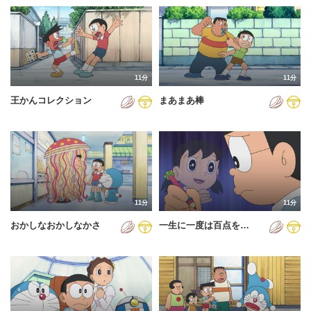
11分
11分
王かんコレクション
まあまあ棒
11分
11分
おかしなおかしなかさ
一生に一度は百点を…