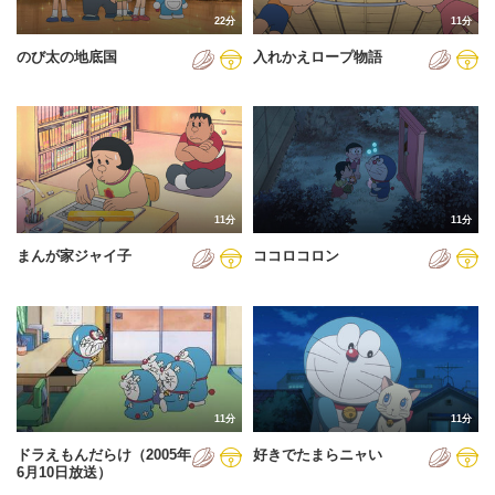
22分
11分
のび太の地底国
入れかえロープ物語
11分
11分
まんが家ジャイ子
ココロコロン
11分
11分
ドラえもんだらけ（2005年
好きでたまらニャい
6月10日放送）