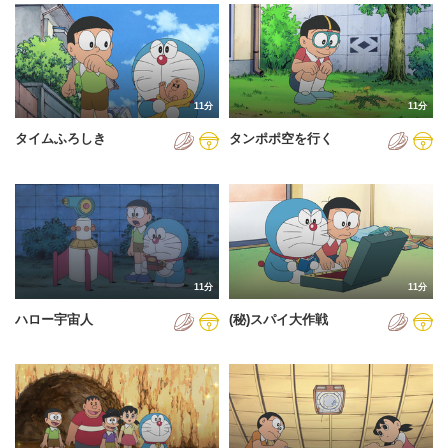
2024年
2025年
2026年
11分
11分
タイムふろしき
タンポポ空を行く
11分
11分
ハロー宇宙人
(秘)スパイ大作戦