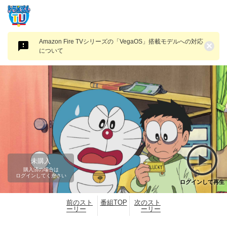
Amazon Fire TVシリーズの「VegaOS」搭載モデルへの対応
×
について
未購入
購入済の場合は
ログインしてください
ログインして再生
前のスト
番組TOP
次のスト
ーリー
ーリー