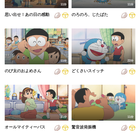
11分
11分
2012年
思い出せ！あの日の感動
のろのろ、じたばた
2013年
2014年
2015年
2016年
11分
22分
2017年
のび太のおよめさん
どくさいスイッチ
2018年
2019年
2020年
2021年
11分
11分
2022年
オールマイティーパス
驚音波発振機
2023年