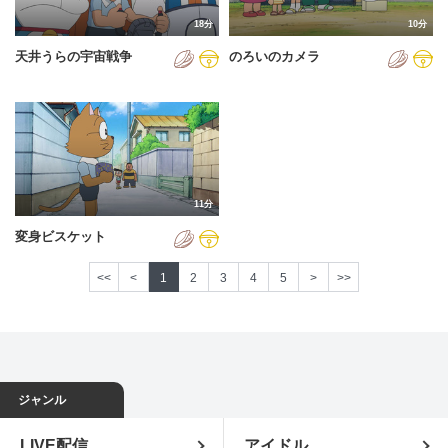
18分
10分
天井うらの宇宙戦争
のろいのカメラ
11分
変身ビスケット
<<
<
1
2
3
4
5
>
>>
ジャンル
LIVE配信
アイドル