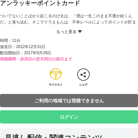
アンラッキーポイントカード
ついてないことばかり起こるのび太は、「僕は一生このまま不運が続くん
だ」と落ち込む。そこでドラえもんは、不幸レベルによってポイントが貯ま
り、幸せと交換できる『アンラッキーポイントカード』を出してあげる。 ポ
イントカードを手にしたのび太は、いちご大福にいちごとあんこが入ってい
時間：
11分
なかったり、道で転んだり…と次々とアクシデントに出くわし、あっという
放送日：2012年12月31日
間にポイントが貯まっていく。そこで、貯まったポイントを幸せと交換する
配信開始日：
2017年9月29日
と答えたところ、スネ夫からおもちゃやマンガをもらうことができて…！？
視聴期間：決済日の翌月同日の前日まで
マイリスト
シェア
ご利用の地域では視聴できません
ログイン
見逃し配信・関連コンテンツ