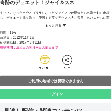
奇跡のデュエット！ジャイ＆スネ
キツネになった自分とゴリラになったジャイアンが動物たちの歌合戦に出場
し、デュエット曲を歌って優勝する夢を見たスネ夫。翌日、のび太たちに夢
の話を打ち明け、「正夢になったらどうしよう」とおびえていると、そこへ
現れたジャイアンが、「だれか、オレとデュエットを組もうぜ！」と持ちか
時間：
11分
けてきたからビックリ！ カラオケ大会に参加するはずだった両親の代わり
放送日：2012年11月2日
に、自分が参加することにしたというのだ。 夢の話を聞いたジャイアンは、
配信開始日：
2017年8月31日
「優勝なんて縁起がいい！」と、スネ夫とコンビを組むことを強引に決定。
視聴期間：決済日の翌月同日の前日まで
夢の中で見たデュエット曲を思い出すよう、スネ夫にせまるが…！？
マイリスト
シェア
ご利用の地域では視聴できません
ログイン
見逃し配信・関連コンテンツ