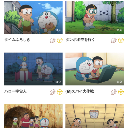
2024年
2025年
2026年
11分
11分
タイムふろしき
タンポポ空を行く
11分
11分
ハロー宇宙人
(秘)スパイ大作戦