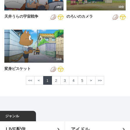
18分
10分
天井うらの宇宙戦争
のろいのカメラ
11分
変身ビスケット
<<
<
1
2
3
4
5
>
>>
ジャンル
LIVE配信
アイドル