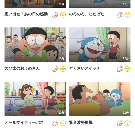
11分
11分
2012年
思い出せ！あの日の感動
のろのろ、じたばた
2013年
2014年
2015年
2016年
11分
22分
2017年
のび太のおよめさん
どくさいスイッチ
2018年
2019年
2020年
2021年
11分
11分
2022年
オールマイティーパス
驚音波発振機
2023年