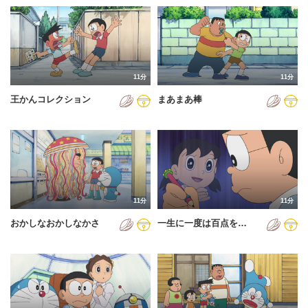
11分
11分
王かんコレクション
まあまあ棒
11分
11分
おかしなおかしなかさ
一生に一度は百点を…