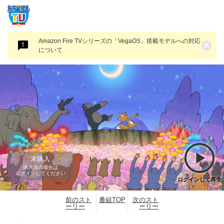
Amazon Fire TVシリーズの「VegaOS」搭載モデルへの対応
×
について
未購入
購入済の場合は
ログインしてください
ログインして再生
前のスト
番組TOP
次のスト
ーリー
ーリー