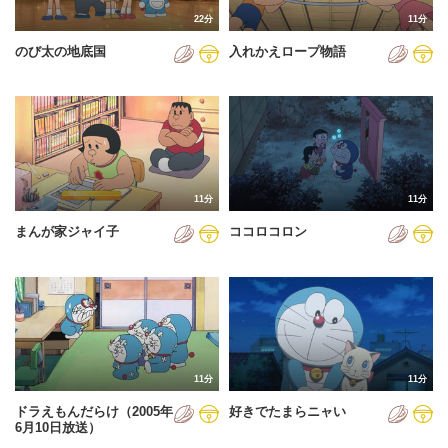
22分
11分
のび太の地底国
入れかえロープ物語
11分
11分
まんが家ジャイ子
ココロコロン
11分
11分
ドラえもんだらけ（2005年
好きでたまらニャい
6月10日放送）