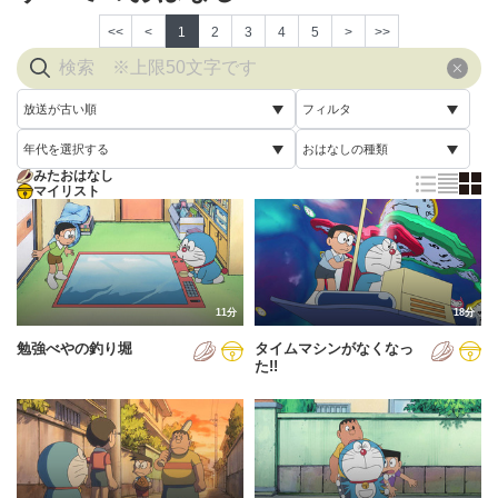
<<
<
1
2
3
4
5
>
>>
放送が古い順
フィルタ
年代を選択する
おはなしの種類
放送が古い順
すべて
みたおはなし
すべて
マイリスト
すべて
放送が新しい順
視聴済み
2005年
通常回
配信が古い順
未視聴
2006年
誕生日スペシャル
配信が新しい順
2007年
11分
18分
あいうえお順(昇順)
勉強べやの釣り堀
タイムマシンがなくなっ
2008年
あいうえお順(降順)
た!!
2009年
動画が長い順
2010年
動画が短い順
2011年