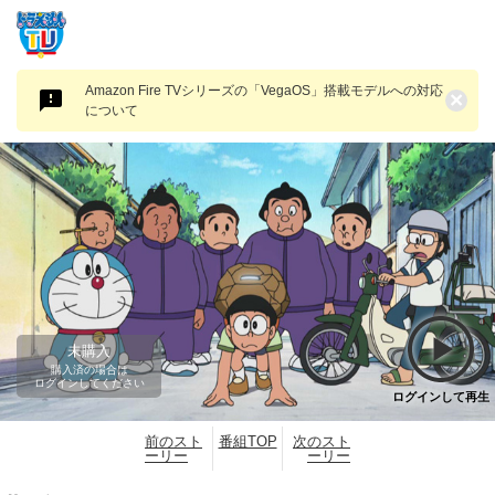
Amazon Fire TVシリーズの「VegaOS」搭載モデルへの対応
×
について
未購入
購入済の場合は
ログインしてください
ログインして再生
前のスト
番組TOP
次のスト
ーリー
ーリー