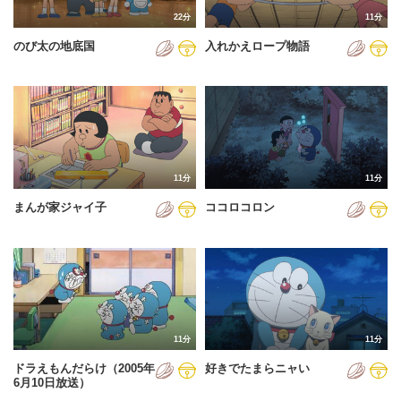
22分
11分
のび太の地底国
入れかえロープ物語
11分
11分
まんが家ジャイ子
ココロコロン
11分
11分
ドラえもんだらけ（2005年
好きでたまらニャい
6月10日放送）