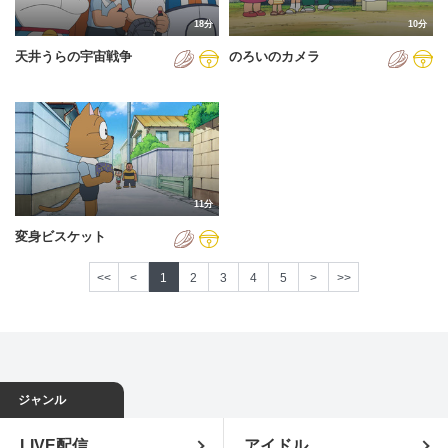
18分
10分
天井うらの宇宙戦争
のろいのカメラ
11分
変身ビスケット
<<
<
1
2
3
4
5
>
>>
ジャンル
LIVE配信
アイドル