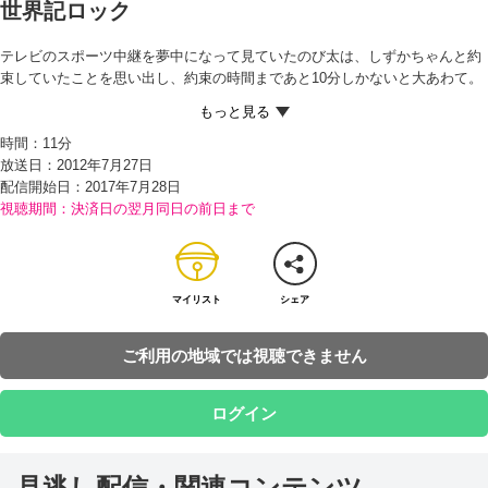
世界記ロック
テレビのスポーツ中継を夢中になって見ていたのび太は、しずかちゃんと約
束していたことを思い出し、約束の時間まであと10分しかないと大あわて。
そんなのび太を見たドラえもんは、『世界記ロック』という岩のようなひみ
つ道具を取り出す。これを背負うと、いろいろな競技の世界記録を味わうこ
時間：
11分
とができるのだという。 さっそく世界記ロックを背負って100m競争を設定
放送日：2012年7月27日
したところ、足のおそいのび太が、風のように走ることができたからビック
配信開始日：
2017年7月28日
リ！ 続いて、400m競争でしずかちゃんの家の近くまで走ったのび太だった
視聴期間：決済日の翌月同日の前日まで
が、いつもの道が工事中で…！？
マイリスト
シェア
ご利用の地域では視聴できません
ログイン
見逃し配信・関連コンテンツ