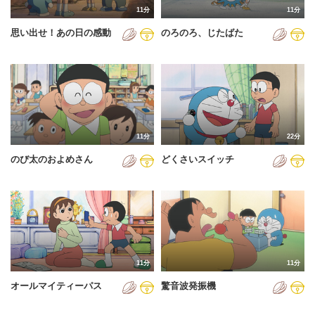
11分
11分
2012年
思い出せ！あの日の感動
のろのろ、じたばた
2013年
2014年
2015年
2016年
11分
22分
2017年
のび太のおよめさん
どくさいスイッチ
2018年
2019年
2020年
2021年
11分
11分
2022年
オールマイティーパス
驚音波発振機
2023年