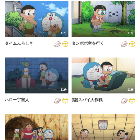
2024年
2025年
2026年
11分
11分
タイムふろしき
タンポポ空を行く
11分
11分
ハロー宇宙人
(秘)スパイ大作戦