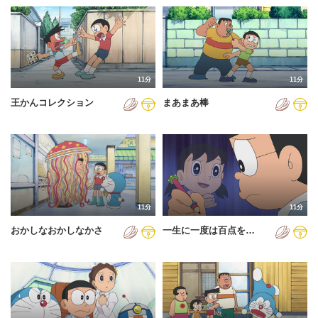
11分
11分
王かんコレクション
まあまあ棒
11分
11分
おかしなおかしなかさ
一生に一度は百点を…