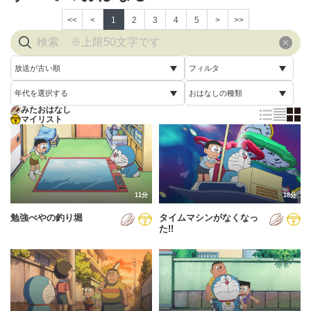
<<
<
1
2
3
4
5
>
>>
放送が古い順
フィルタ
年代を選択する
おはなしの種類
放送が古い順
すべて
みたおはなし
すべて
マイリスト
すべて
放送が新しい順
視聴済み
2005年
通常回
配信が古い順
未視聴
2006年
誕生日スペシャル
配信が新しい順
2007年
11分
18分
あいうえお順(昇順)
勉強べやの釣り堀
タイムマシンがなくなっ
2008年
あいうえお順(降順)
た!!
2009年
動画が長い順
2010年
動画が短い順
2011年