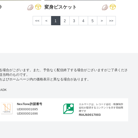
ラ
変身ビスケット
<<
<
1
2
3
4
5
>
>>
る場合がございます。また、予告なく配信終了する場合がございますがご了承くださ
送当時のものです。
およびホームページ内の価格表示と異なる場合があります。
ADK
NexTone許諾番号
エルマークは、レコード会社・映像制作
会社が提供するコンテンツを示す登録商
UD000001695
標です
UD000001696
RIAJ60017003