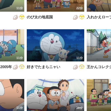
7年
11分
22分
8年
のび太の地底国
入れかえロー
9年
0年
1年
2年
11分
11分
3年
005年
好きでたまらニャい
王かんコレク
4年
5年
6年
11分
18分