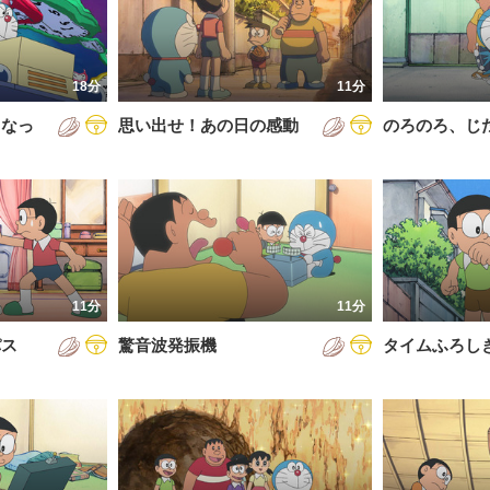
5年
通常回
6年
誕生日スペシャル
18分
11分
7年
くなっ
思い出せ！あの日の感動
のろのろ、じ
8年
9年
0年
1年
2年
11分
11分
3年
パス
驚音波発振機
タイムふろし
4年
5年
6年