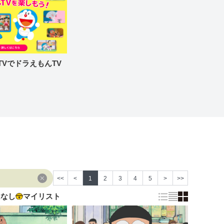
re TVでドラえもんTV
<<
<
1
2
3
4
5
>
>>
はなし
マイリスト