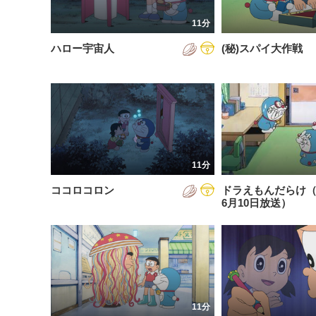
201
11分
201
ハロー宇宙人
(秘)スパイ大作戦
201
202
202
202
11分
202
ココロコロン
ドラえもんだらけ（2
202
6月10日放送）
202
202
11分