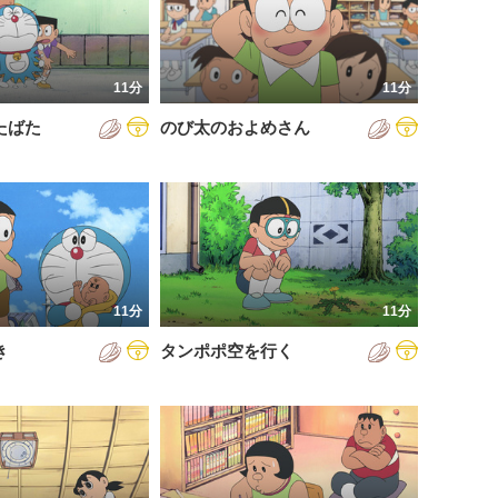
11分
11分
たばた
のび太のおよめさん
11分
11分
き
タンポポ空を行く