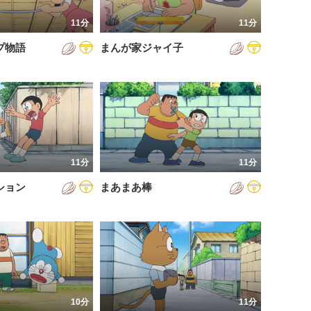
11分
11分
プ物語
まんが家ジャイ子
11分
11分
ション
まあまあ棒
10分
11分