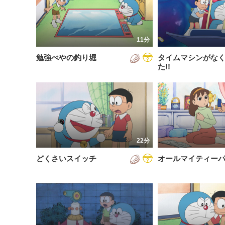
200
放送が新しい順
視聴済み
200
配信が古い順
未視聴
11分
200
配信が新しい順
勉強べやの釣り堀
タイムマシンがな
200
あいうえお順(昇順)
た!!
200
あいうえお順(降順)
201
動画が長い順
201
動画が短い順
201
22分
201
どくさいスイッチ
オールマイティー
201
201
201