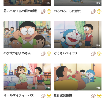
11分
11分
2012年
思い出せ！あの日の感動
のろのろ、じたばた
2013年
2014年
2015年
2016年
11分
22分
2017年
のび太のおよめさん
どくさいスイッチ
2018年
2019年
2020年
2021年
11分
11分
2022年
オールマイティーパス
驚音波発振機
2023年