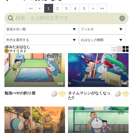
<<
<
1
2
3
4
5
>
>>
放送が古い順
フィルタ
年代を選択する
おはなしの種類
放送が古い順
すべて
みたおはなし
すべて
マイリスト
すべて
放送が新しい順
視聴済み
2005年
通常回
配信が古い順
未視聴
2006年
誕生日スペシャル
配信が新しい順
2007年
11分
18分
あいうえお順(昇順)
勉強べやの釣り堀
タイムマシンがなくなっ
2008年
あいうえお順(降順)
た!!
2009年
動画が長い順
2010年
動画が短い順
2011年