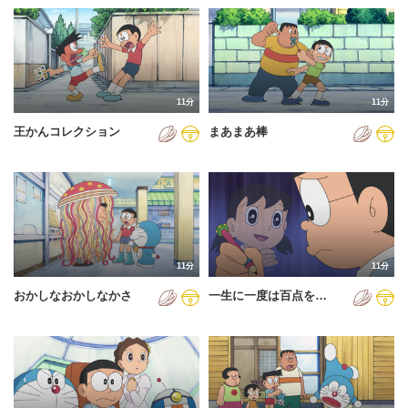
11分
11分
王かんコレクション
まあまあ棒
11分
11分
おかしなおかしなかさ
一生に一度は百点を…