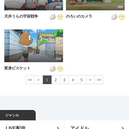
18分
10分
天井うらの宇宙戦争
のろいのカメラ
11分
変身ビスケット
<<
<
1
2
3
4
5
>
>>
ジャンル
LIVE配信
アイドル