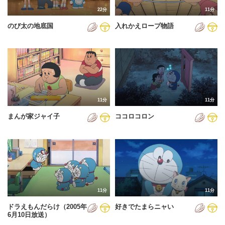
22分
11分
のび太の地底国
入れかえロープ物語
11分
11分
まんが家ジャイ子
ココロコロン
11分
11分
ドラえもんだらけ（2005年
好きでたまらニャい
6月10日放送）