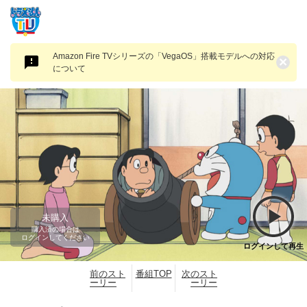
Amazon Fire TVシリーズの「VegaOS」搭載モデルへの対応
×
について
未購入
購入済の場合は
ログインしてください
ログインして再生
前のスト
番組TOP
次のスト
ーリー
ーリー