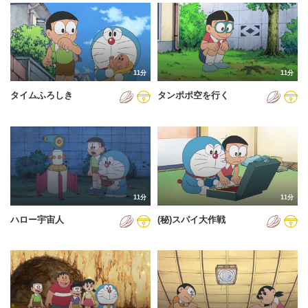
2024年
2025年
2026年
11分
11分
タイムふろしき
タンポポ空を行く
11分
11分
ハロー宇宙人
(秘)スパイ大作戦