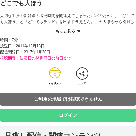
どこでも大ほう
大切な出張の新幹線の出発時間を間違えてしまったパパのために、『どこで
も大ほう』と『どこでもテレビ』を出すドラえもん。この大ほうから発射し
たものを、テレビに映ったところならば、どこへでも届けることができるの
だという。無事（？）にパパを新幹線まで届けて、まんぞく顔の二人。 大ほ
時間：
7分
うでみんなのいる空き地まで飛んで行ったのび太は、しずかちゃんのパパが
放送日：2011年12月16日
忘れて行ったお弁当を会社まで届けてあげることに。続いて、楽しいところ
配信開始日：
2017年1月30日
に行きたいというスネ夫を、ある動物園に飛ばしてあげることに。ところ
視聴期間：決済日の翌月同日の前日まで
が、ジャイアンが無理やり大ほうの中に入ってしまい…！？
マイリスト
シェア
ご利用の地域では視聴できません
ログイン
見逃し配信・関連コンテンツ