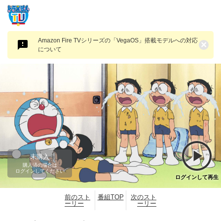
Amazon Fire TVシリーズの「VegaOS」搭載モデルへの対応
×
について
未購入
購入済の場合は
ログインしてください
ログインして再生
前のスト
番組TOP
次のスト
ーリー
ーリー