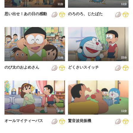
11分
11分
2012年
思い出せ！あの日の感動
のろのろ、じたばた
2013年
2014年
2015年
2016年
11分
22分
2017年
のび太のおよめさん
どくさいスイッチ
2018年
2019年
2020年
2021年
11分
11分
2022年
オールマイティーパス
驚音波発振機
2023年