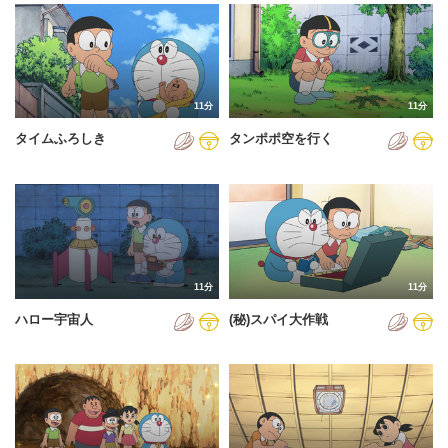
2024年
2025年
2026年
11分
11分
タイムふろしき
タンポポ空を行く
11分
11分
ハロー宇宙人
(秘)スパイ大作戦