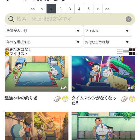
<<
<
1
2
3
4
5
>
>>
放送が古い順
フィルタ
年代を選択する
おはなしの種類
放送が古い順
すべて
みたおはなし
すべて
マイリスト
すべて
放送が新しい順
視聴済み
2005年
通常回
配信が古い順
未視聴
2006年
誕生日スペシャル
配信が新しい順
2007年
11分
18分
あいうえお順(昇順)
勉強べやの釣り堀
タイムマシンがなくなっ
2008年
あいうえお順(降順)
た!!
2009年
動画が長い順
2010年
動画が短い順
2011年