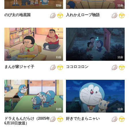
22分
11分
のび太の地底国
入れかえロープ物語
11分
11分
まんが家ジャイ子
ココロコロン
11分
11分
ドラえもんだらけ（2005年
好きでたまらニャい
6月10日放送）