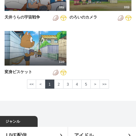
18分
10分
天井うらの宇宙戦争
のろいのカメラ
11分
変身ビスケット
<<
<
1
2
3
4
5
>
>>
ジャンル
LIVE配信
アイドル