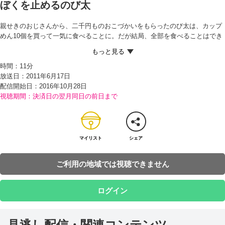
ぼくを止めるのび太
親せきのおじさんから、二千円ものおこづかいをもらったのび太は、カップ
めん10個を買って一気に食べることに。だが結局、全部を食べることはでき
ず、ムダにしてしまう。呆れるドラえもんに、「なんで止めてくれなかった
んだ」と八つ当たりするのび太。カップめんを買いに行く途中、スネ夫にプ
時間：
11分
ラモデルを見せびらかされ、プラモデルを買うか迷った末、カップめんを買
放送日：2011年6月17日
ったのだった。 そこで、1時間前の自分にプラモデルを買わせることを思い
配信開始日：
2016年10月28日
ついたのび太は、ドラえもんが止めるのも聞かず、タイムマシンで1時間前
視聴期間：決済日の翌月同日の前日まで
へと向かうが…！？
マイリスト
シェア
ご利用の地域では視聴できません
ログイン
見逃し配信・関連コンテンツ