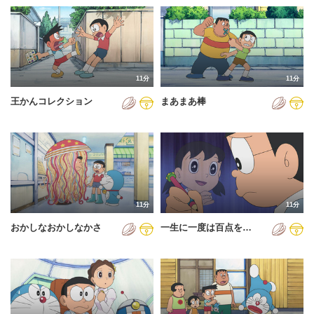
11分
11分
王かんコレクション
まあまあ棒
11分
11分
おかしなおかしなかさ
一生に一度は百点を…