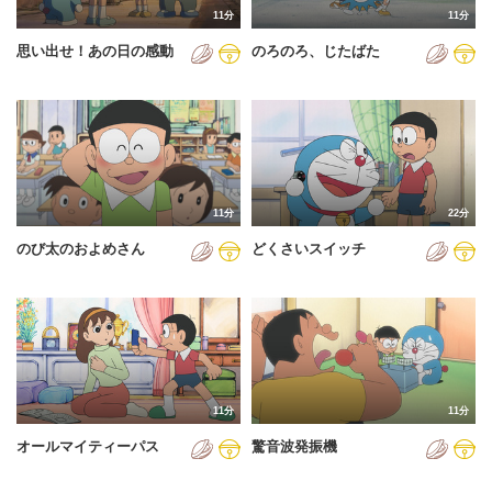
11分
11分
2012年
思い出せ！あの日の感動
のろのろ、じたばた
2013年
2014年
2015年
2016年
11分
22分
2017年
のび太のおよめさん
どくさいスイッチ
2018年
2019年
2020年
2021年
11分
11分
2022年
オールマイティーパス
驚音波発振機
2023年