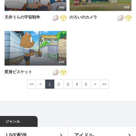
18分
10分
天井うらの宇宙戦争
のろいのカメラ
11分
変身ビスケット
<<
<
1
2
3
4
5
>
>>
ジャンル
LIVE配信
アイドル