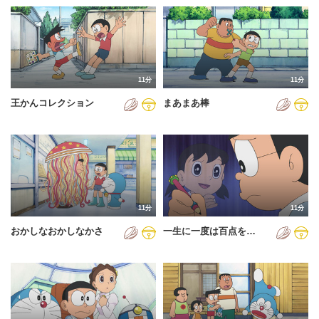
11分
11分
王かんコレクション
まあまあ棒
11分
11分
おかしなおかしなかさ
一生に一度は百点を…