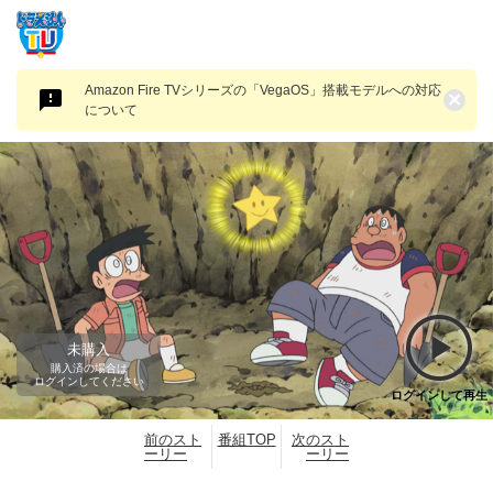
Amazon Fire TVシリーズの「VegaOS」搭載モデルへの対応
×
について
未購入
購入済の場合は
ログインしてください
ログインして再生
前のスト
番組TOP
次のスト
ーリー
ーリー