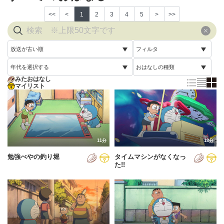
<<
<
1
2
3
4
5
>
>>
放送が古い順
フィルタ
年代を選択する
おはなしの種類
放送が古い順
すべて
みたおはなし
すべて
マイリスト
すべて
放送が新しい順
視聴済み
2005年
通常回
配信が古い順
未視聴
2006年
誕生日スペシャル
配信が新しい順
2007年
11分
18分
あいうえお順(昇順)
勉強べやの釣り堀
タイムマシンがなくなっ
2008年
あいうえお順(降順)
た!!
2009年
動画が長い順
2010年
動画が短い順
2011年