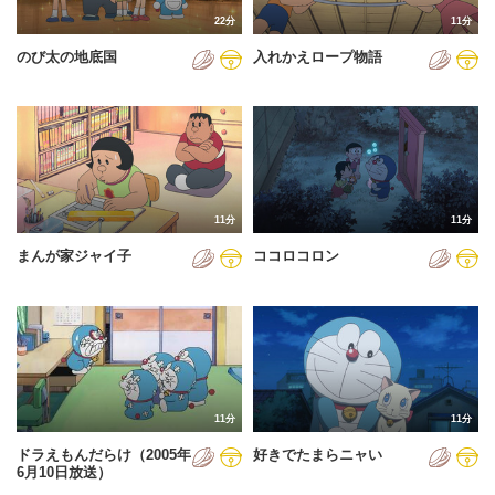
22分
11分
のび太の地底国
入れかえロープ物語
11分
11分
まんが家ジャイ子
ココロコロン
11分
11分
ドラえもんだらけ（2005年
好きでたまらニャい
6月10日放送）