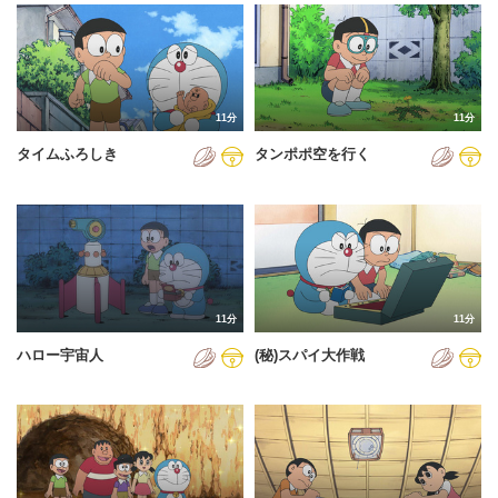
2024年
2025年
2026年
11分
11分
タイムふろしき
タンポポ空を行く
11分
11分
ハロー宇宙人
(秘)スパイ大作戦