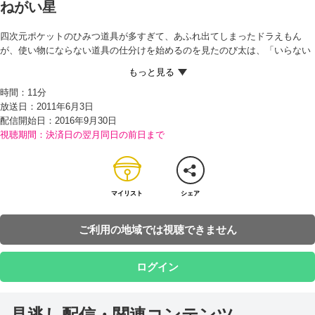
ねがい星
四次元ポケットのひみつ道具が多すぎて、あふれ出てしまったドラえもん
が、使い物にならない道具の仕分けを始めるのを見たのび太は、「いらない
ならちょうだい」とねだる。だが、雨が降る傘や自分とケンカする手袋な
ど、本当に使えないものばかり…。 そこで、不要な道具は、空き地に穴を掘
時間：
11分
って埋めることに。だが、その中に、願いをかなえてくれる道具『ねがい
放送日：2011年6月3日
星』があることを知ったのび太は、ドラえもんにナイショで掘り返そうとす
配信開始日：
2016年9月30日
る。ところが、2人が道具を埋めるのを見ていたジャイアンとスネ夫も、ね
視聴期間：決済日の翌月同日の前日まで
がい星を狙っていて…！？
マイリスト
シェア
ご利用の地域では視聴できません
ログイン
見逃し配信・関連コンテンツ