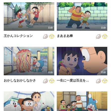
11分
11分
王かんコレクション
まあまあ棒
11分
11分
おかしなおかしなかさ
一生に一度は百点を…