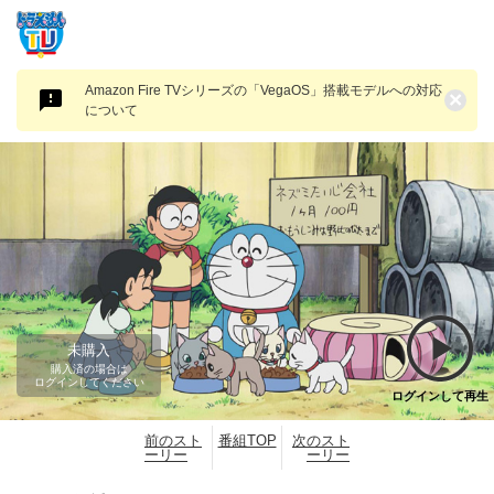
Amazon Fire TVシリーズの「VegaOS」搭載モデルへの対応
×
について
未購入
購入済の場合は
ログインしてください
ログインして再生
前のスト
番組TOP
次のスト
ーリー
ーリー