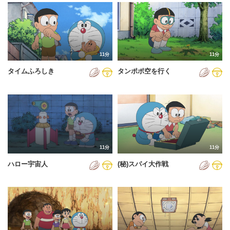
2024年
2025年
2026年
11分
11分
タイムふろしき
タンポポ空を行く
11分
11分
ハロー宇宙人
(秘)スパイ大作戦