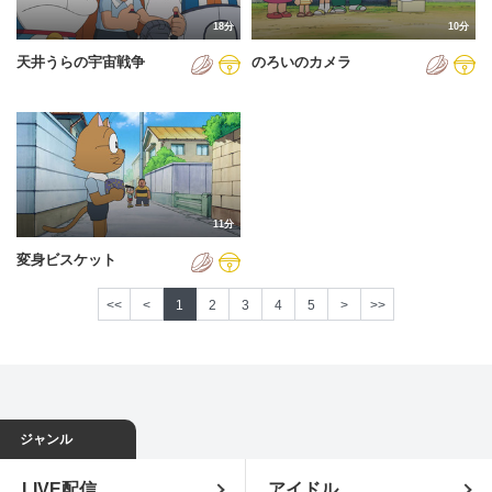
18分
10分
天井うらの宇宙戦争
のろいのカメラ
11分
変身ビスケット
<<
<
1
2
3
4
5
>
>>
ジャンル
LIVE配信
アイドル