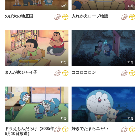
22分
11分
のび太の地底国
入れかえロープ物語
11分
11分
まんが家ジャイ子
ココロコロン
11分
11分
ドラえもんだらけ（2005年
好きでたまらニャい
6月10日放送）