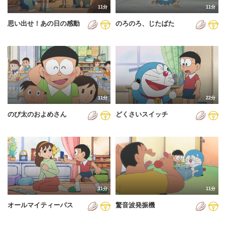
11分
11分
2012年
思い出せ！あの日の感動
のろのろ、じたばた
2013年
2014年
2015年
2016年
11分
22分
2017年
のび太のおよめさん
どくさいスイッチ
2018年
2019年
2020年
2021年
11分
11分
2022年
オールマイティーパス
驚音波発振機
2023年