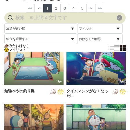
<<
<
1
2
3
4
5
>
>>
放送が古い順
フィルタ
年代を選択する
おはなしの種類
放送が古い順
すべて
みたおはなし
すべて
マイリスト
すべて
放送が新しい順
視聴済み
2005年
通常回
配信が古い順
未視聴
2006年
誕生日スペシャル
配信が新しい順
2007年
11分
18分
あいうえお順(昇順)
勉強べやの釣り堀
タイムマシンがなくなっ
2008年
あいうえお順(降順)
た!!
2009年
動画が長い順
2010年
動画が短い順
2011年