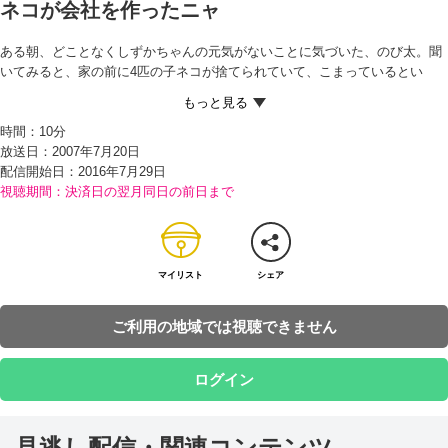
ネコが会社を作ったニャ
ある朝、どことなくしずかちゃんの元気がないことに気づいた、のび太。聞
いてみると、家の前に4匹の子ネコが捨てられていて、こまっているとい
う。 しずかちゃんにいいところを見せたいのび太は、捨てネコを引き受ける
ことに。だが、飼ってくれる人は見つからず、とほうにくれてしまう。 そん
時間：
10分
な中、ドラえもんが、あるアイデアを思いつく。それはなんと、ネコたちが
放送日：2007年7月20日
自分ではたらいてくらす方法だというのだが…!?
配信開始日：
2016年7月29日
視聴期間：決済日の翌月同日の前日まで
マイリスト
シェア
ご利用の地域では視聴できません
ログイン
見逃し配信・関連コンテンツ