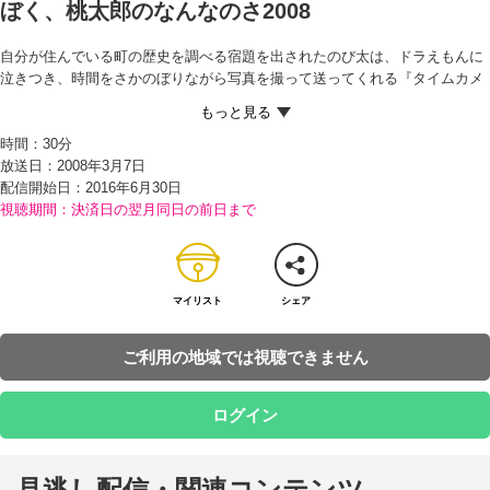
ぼく、桃太郎のなんなのさ2008
自分が住んでいる町の歴史を調べる宿題を出されたのび太は、ドラえもんに
泣きつき、時間をさかのぼりながら写真を撮って送ってくれる『タイムカメ
ラ』を出してもらう。 さっそく町全体がよく見える場所で、撮影をはじめる
が、637年前の写真を最後に、タイムカメラが消えてしまった！ しかも、最
時間：
30分
後に送られてきた写真には、桃太郎らしき一行の姿が写っていた。桃太郎は
放送日：2008年3月7日
おとぎばなしのはずなのに…と、ドラえもんとのび太はビックリ！ みんなに
配信開始日：
2016年6月30日
も知らせようと空き地に行くと、オランダから桃太郎を探しにやって来たと
視聴期間：決済日の翌月同日の前日まで
いう外国人男性が、助けを求めていた。しかも、彼が持っている写真のよう
な絵には、タイムカメラで写した637年前の写真とそっくりな、桃太郎の姿
が写っていた…！ 2枚の写真のナゾを解くため、ドラえもん、のび太、しず
かちゃん、ジャイアン、スネ夫の5人は『タイムマシン』に乗り込み、637年
前の日本へと向かうが…！？
マイリスト
シェア
ご利用の地域では視聴できません
ログイン
見逃し配信・関連コンテンツ