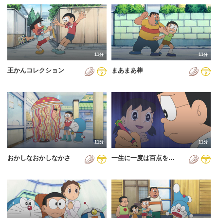
11分
11分
王かんコレクション
まあまあ棒
11分
11分
おかしなおかしなかさ
一生に一度は百点を…