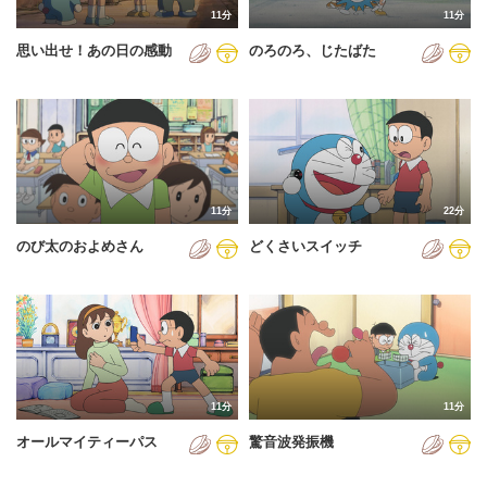
11分
11分
2012年
思い出せ！あの日の感動
のろのろ、じたばた
2013年
2014年
2015年
2016年
11分
22分
2017年
のび太のおよめさん
どくさいスイッチ
2018年
2019年
2020年
2021年
11分
11分
2022年
オールマイティーパス
驚音波発振機
2023年