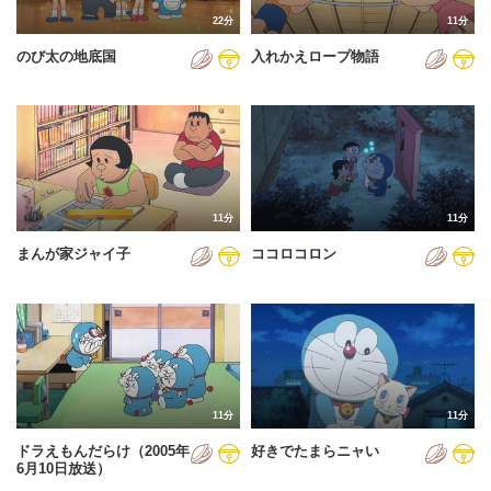
22分
11分
のび太の地底国
入れかえロープ物語
11分
11分
まんが家ジャイ子
ココロコロン
11分
11分
ドラえもんだらけ（2005年
好きでたまらニャい
6月10日放送）