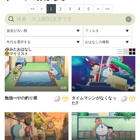
<<
<
1
2
3
4
5
>
>>
放送が古い順
フィルタ
年代を選択する
おはなしの種類
放送が古い順
すべて
みたおはなし
すべて
マイリスト
すべて
放送が新しい順
視聴済み
2005年
通常回
配信が古い順
未視聴
2006年
誕生日スペシャル
配信が新しい順
2007年
11分
18分
あいうえお順(昇順)
勉強べやの釣り堀
タイムマシンがなくなっ
2008年
あいうえお順(降順)
た!!
2009年
動画が長い順
2010年
動画が短い順
2011年