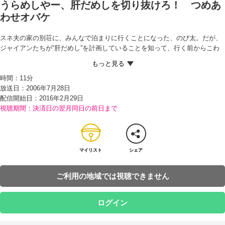
うらめしやー、肝だめしを切り抜けろ！ つめあ
わせオバケ
スネ夫の家の別荘に、みんなで泊まりに行くことになった、のび太。だが、
ジャイアンたちが“肝だめし”を計画していることを知って、行く前からこわ
くて大泣きしてしまう。 かわいそうに思ったドラえもんは、オバケがいっぱ
い詰まった『つめあわせオバケ』を貸すことに。中に入っているオバケはす
時間：
11分
べて、のび太の味方だという。 そして旅行当日…。のび太はジャイアンから
放送日：2006年7月28日
泳げないことをからかわれて、大ふんがい！ さっそく、つめあわせオバケ
配信開始日：
2016年2月29日
の中から“海坊主”をよび出して…!?
視聴期間：決済日の翌月同日の前日まで
マイリスト
シェア
ご利用の地域では視聴できません
ログイン