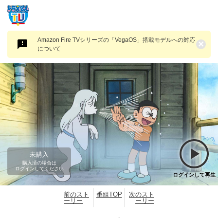
Amazon Fire TVシリーズの「VegaOS」搭載モデルへの対応
×
について
未購入
購入済の場合は
ログインしてください
ログインして再生
前のスト
番組TOP
次のスト
ーリー
ーリー