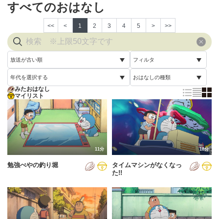
すべてのおはなし
<<
<
1
2
3
4
5
>
>>
放送が古い順
フィルタ
年代を選択する
おはなしの種類
放送が古い順
すべて
みたおはなし
すべて
マイリスト
すべて
放送が新しい順
視聴済み
2005年
通常回
配信が古い順
未視聴
2006年
誕生日スペシャル
配信が新しい順
2007年
11分
18分
あいうえお順(昇順)
勉強べやの釣り堀
タイムマシンがなくなっ
2008年
あいうえお順(降順)
た!!
2009年
動画が長い順
2010年
動画が短い順