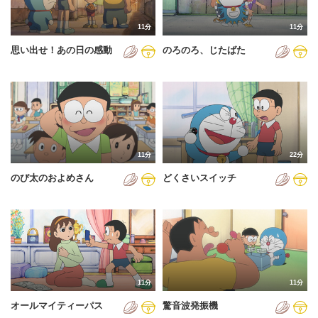
2011年
11分
11分
2012年
思い出せ！あの日の感動
のろのろ、じたばた
2013年
2014年
2015年
2016年
11分
22分
2017年
のび太のおよめさん
どくさいスイッチ
2018年
2019年
2020年
2021年
11分
11分
2022年
オールマイティーパス
驚音波発振機