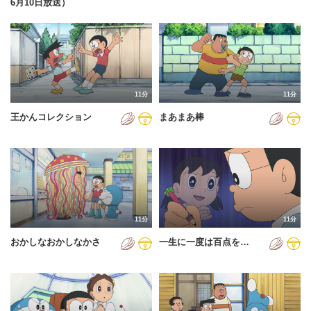
6月10日放送）
11分
11分
王かんコレクション
まあまあ棒
11分
11分
おかしなおかしなかさ
一生に一度は百点を…