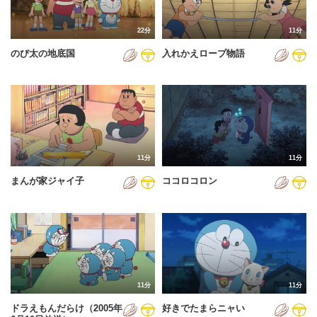
22分
11分
のび太の地底国
入れかえロープ物語
11分
11分
まんが家ジャイ子
ココロコロン
11分
11分
ドラえもんだらけ（2005年
好きでたまらニャい