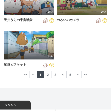
18分
10分
天井うらの宇宙戦争
のろいのカメラ
11分
変身ビスケット
<<
<
1
2
3
4
5
>
>>
ジャンル