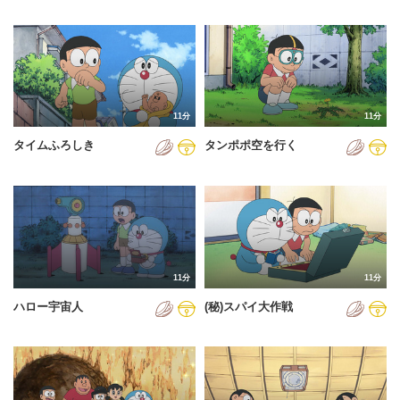
2023年
2024年
2025年
2026年
11分
11分
タイムふろしき
タンポポ空を行く
11分
11分
ハロー宇宙人
(秘)スパイ大作戦