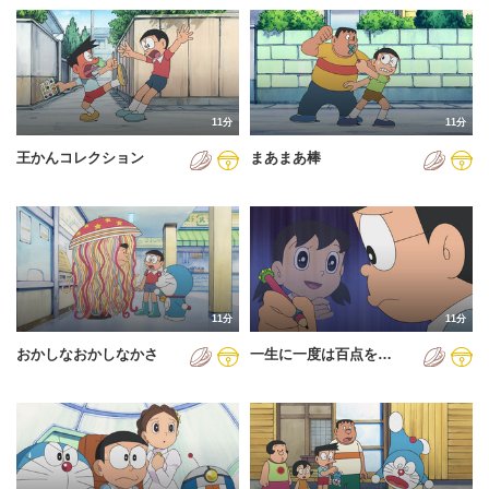
11分
11分
王かんコレクション
まあまあ棒
11分
11分
おかしなおかしなかさ
一生に一度は百点を…