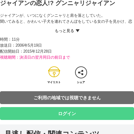
ジャイアンの恋人!? グンニャリジャイアン
ジャイアンが、いつになくグンニャリと肩を落としていた。
聞いてみると、かわいい子犬を連れてさんぽをしている女の子を見かけ、恋
をしてしまったという。
意中の女の子と友だちになりたいジャイアンは、3時間以内になんとかしろ
時間：
11分
と、のび太とスネ夫に命令する。
放送日：2006年5月19日
スネ夫がいち早く、その女の子をよびだし、ジャイアンのことを「町のヒー
配信開始日：
2015年12月28日
ローだ」と紹介しようとしているのを見た、のび太とドラえもん。ウソがつ
視聴期間：決済日の翌月同日の前日まで
けなくなる道具『ウラオモテックス』を、スネ夫のせなかに貼りつけて…!?
マイリスト
シェア
ご利用の地域では視聴できません
ログイン
見逃し配信・関連コンテンツ