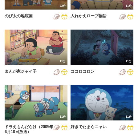
22分
11分
のび太の地底国
入れかえロープ物語
11分
11分
まんが家ジャイ子
ココロコロン
11分
11分
ドラえもんだらけ（2005年
好きでたまらニャい
6月10日放送）