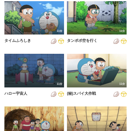
2024年
2025年
2026年
11分
11分
タイムふろしき
タンポポ空を行く
11分
11分
ハロー宇宙人
(秘)スパイ大作戦