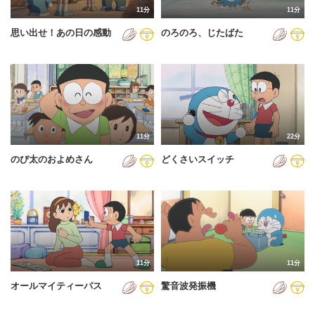
11分
11分
2012年
思い出せ！あの日の感動
のろのろ、じたばた
2013年
2014年
2015年
2016年
11分
22分
2017年
のび太のおよめさん
どくさいスイッチ
2018年
2019年
2020年
2021年
11分
11分
2022年
オールマイティーパス
驚音波発振機
2023年