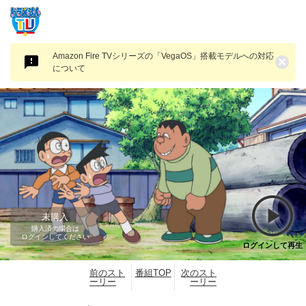
Amazon Fire TVシリーズの「VegaOS」搭載モデルへの対応
×
について
未購入
購入済の場合は
ログインしてください
ログインして再生
前のスト
番組TOP
次のスト
ーリー
ーリー