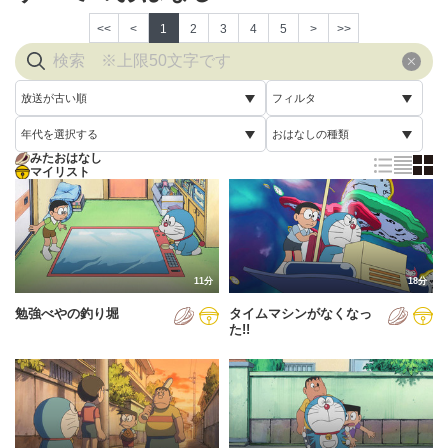
<<
<
1
2
3
4
5
>
>>
放送が古い順
フィルタ
年代を選択する
おはなしの種類
放送が古い順
すべて
みたおはなし
すべて
マイリスト
すべて
放送が新しい順
視聴済み
2005年
通常回
配信が古い順
未視聴
2006年
誕生日スペシャル
配信が新しい順
2007年
11分
18分
あいうえお順(昇順)
勉強べやの釣り堀
タイムマシンがなくなっ
2008年
あいうえお順(降順)
た!!
2009年
動画が長い順
2010年
動画が短い順
2011年