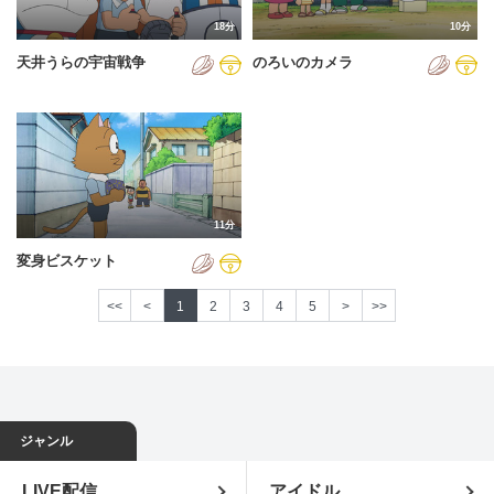
18分
10分
天井うらの宇宙戦争
のろいのカメラ
11分
変身ビスケット
<<
<
1
2
3
4
5
>
>>
ジャンル
LIVE配信
アイドル