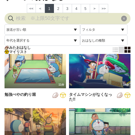
<<
<
1
2
3
4
5
>
>>
放送が古い順
フィルタ
年代を選択する
おはなしの種類
放送が古い順
すべて
みたおはなし
すべて
マイリスト
すべて
放送が新しい順
視聴済み
2005年
通常回
配信が古い順
未視聴
2006年
誕生日スペシャル
配信が新しい順
2007年
11分
18分
あいうえお順(昇順)
勉強べやの釣り堀
タイムマシンがなくなっ
2008年
あいうえお順(降順)
た!!
2009年
動画が長い順
2010年
動画が短い順
2011年