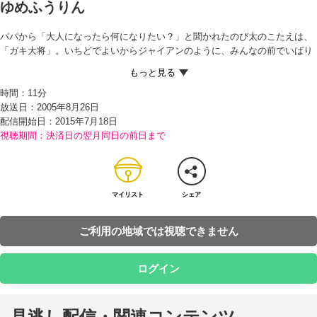
ゆめふうりん
パパから「大人になったら何になりたい？」と聞かれたのび太のこたえは、
「ガキ大将」。いちどでよいからジャイアンのように、みんなの前でいばり
ちらしてみたいというのだ。 それを聞いたドラえもんは、なぜか昼間のうち
によくねむっておくよう、のび太に昼寝をすすめる。 そして夜中、すっかり
時間：
11分
寝入っているところを、ドラえもんに起こされ、空き地に連れてこられたの
放送日：2005年8月26日
び太。だれもいない空き地でドラえもんが『ゆめふうりん』を鳴らすと、ど
配信開始日：
2015年7月18日
うしたことか、ねむったままの子どもたちが集まってきて…!?
視聴期間：決済日の翌月同日の前日まで
マイリスト
シェア
ご利用の地域では視聴できません
ログイン
見逃し配信・関連コンテンツ