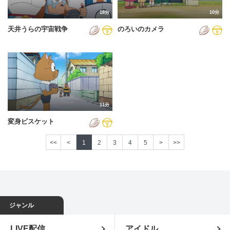
18分
10分
天井うらの宇宙戦争
のろいのカメラ
11分
変身ビスケット
<<
<
1
2
3
4
5
>
>>
ジャンル
LIVE配信
アイドル