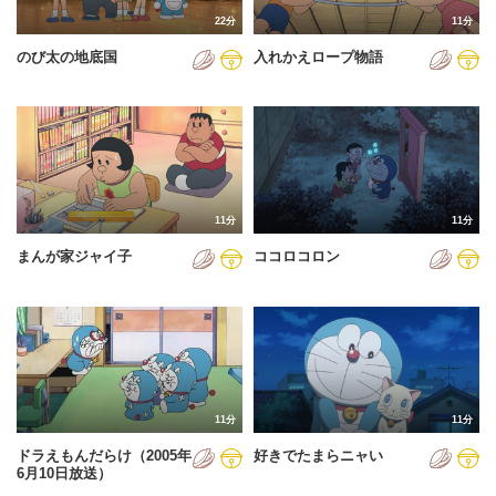
22分
11分
のび太の地底国
入れかえロープ物語
11分
11分
まんが家ジャイ子
ココロコロン
11分
11分
ドラえもんだらけ（2005年
好きでたまらニャい
6月10日放送）