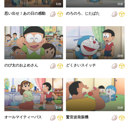
11分
11分
2012年
思い出せ！あの日の感動
のろのろ、じたばた
2013年
2014年
2015年
2016年
11分
22分
2017年
のび太のおよめさん
どくさいスイッチ
2018年
2019年
2020年
2021年
11分
11分
2022年
オールマイティーパス
驚音波発振機
2023年