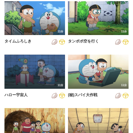
2024年
2025年
2026年
11分
11分
タイムふろしき
タンポポ空を行く
11分
11分
ハロー宇宙人
(秘)スパイ大作戦