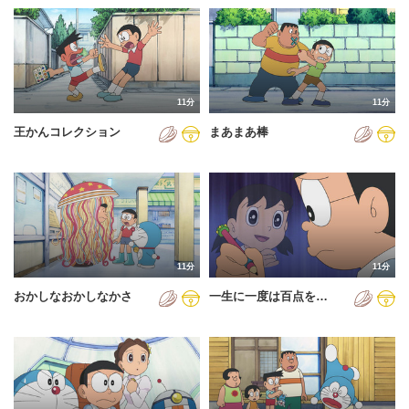
11分
11分
王かんコレクション
まあまあ棒
11分
11分
おかしなおかしなかさ
一生に一度は百点を…