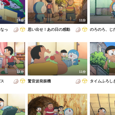
5年
通常回
6年
誕生日スペシャル
18分
11分
7年
くなっ
思い出せ！あの日の感動
のろのろ、じ
8年
9年
0年
1年
2年
11分
11分
3年
パス
驚音波発振機
タイムふろし
4年
5年
6年