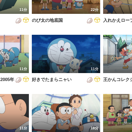
7年
11分
22分
8年
のび太の地底国
入れかえロー
9年
0年
1年
2年
11分
11分
3年
005年
好きでたまらニャい
王かんコレク
4年
5年
6年
11分
18分