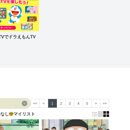
re TVでドラえもんTV
<<
<
1
2
3
4
5
>
>>
はなし
マイリスト