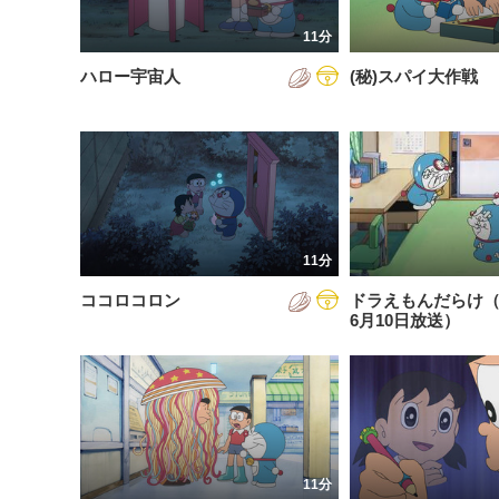
201
11分
201
ハロー宇宙人
(秘)スパイ大作戦
201
202
202
202
11分
202
ココロコロン
ドラえもんだらけ（2
202
6月10日放送）
202
202
11分