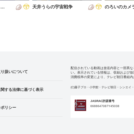
を…
天井うらの宇宙戦争
のろいのカメ
配信されている動画は放送内容と一部異な
取り扱いについて
い。表示されている情報は、収録および放
消費税率の変更により、テレビ朝日番組内
(C)藤子プロ・小学館・テレビ朝日・シンエイ・
に関する法律に基づく表示
JASRAC許諾番号
6688647087Y45038
ーポリシー