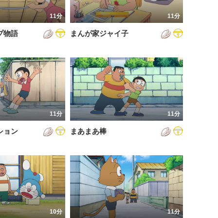
11分
11分
プ物語
まんが家ジャイ子
11分
11分
ション
まあまあ棒
10分
11分