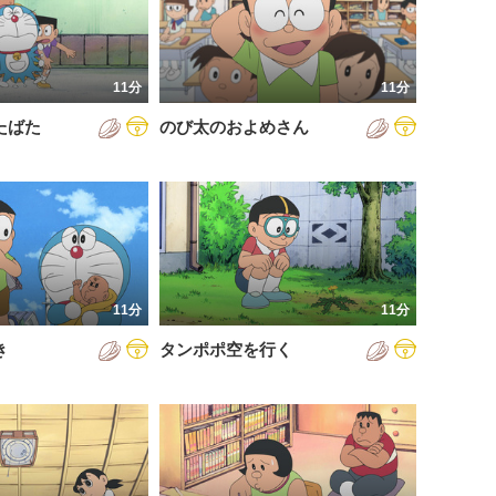
11分
11分
たばた
のび太のおよめさん
11分
11分
き
タンポポ空を行く