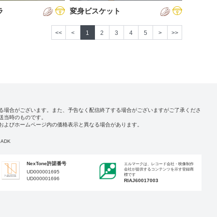
ラ
変身ビスケット
<<
<
1
2
3
4
5
>
>>
る場合がございます。また、予告なく配信終了する場合がございますがご了承くださ
送当時のものです。
およびホームページ内の価格表示と異なる場合があります。
ADK
NexTone許諾番号
エルマークは、レコード会社・映像制作
会社が提供するコンテンツを示す登録商
UD000001695
標です
UD000001696
RIAJ60017003