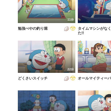
200
放送が新しい順
視聴済み
200
配信が古い順
未視聴
11分
200
配信が新しい順
勉強べやの釣り堀
タイムマシンがな
200
あいうえお順(昇順)
た!!
200
あいうえお順(降順)
201
動画が長い順
201
動画が短い順
201
22分
201
どくさいスイッチ
オールマイティー
201
201
201