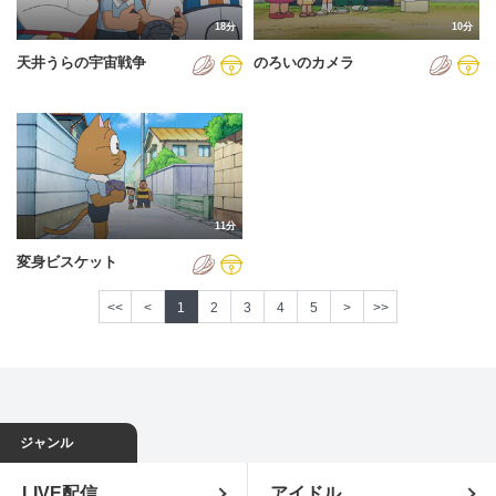
18分
10分
天井うらの宇宙戦争
のろいのカメラ
11分
変身ビスケット
<<
<
1
2
3
4
5
>
>>
ジャンル
LIVE配信
アイドル