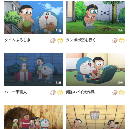
2024年
2025年
2026年
11分
11分
タイムふろしき
タンポポ空を行く
11分
11分
ハロー宇宙人
(秘)スパイ大作戦