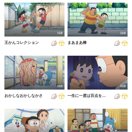
11分
11分
王かんコレクション
まあまあ棒
11分
11分
おかしなおかしなかさ
一生に一度は百点を…