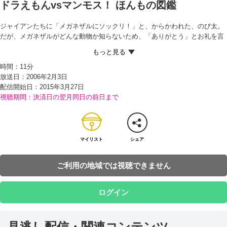
ドラえもんvsマンモス！ ほんもの図鑑
ジャイアンたちに「メガネザルにソックリ！」と、からかわれた、のび太。
だが、メガネザルがどんな動物か知らないため、「ありがとう」とお礼を言
うしまつ…。 そんなのび太を見かねたドラえもんは『ほんもの図鑑』を貸し
だす。名前のとおり、中からほんものが飛びだす未来の図鑑で、目の前に出
時間：
11分
現したメガネザルに、のび太はビックリ！ だがその後、ジャイアンたちにほ
放送日：2006年2月3日
んもの図鑑をうばわれてしまったから大変!! なんと、スネ夫は図鑑からほ
配信開始日：
2015年3月27日
んもののマンモスを出してしまって…!?
視聴期間：決済日の翌月同日の前日まで
マイリスト
シェア
ご利用の地域では視聴できません
ログイン
見逃し配信・関連コンテンツ