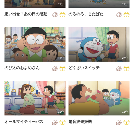
11分
11分
2012年
思い出せ！あの日の感動
のろのろ、じたばた
2013年
2014年
2015年
2016年
11分
22分
2017年
のび太のおよめさん
どくさいスイッチ
2018年
2019年
2020年
2021年
11分
11分
2022年
オールマイティーパス
驚音波発振機
2023年