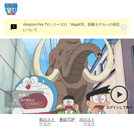
Amazon Fire TVシリーズの「VegaOS」搭載モデルへの対応
×
について
未購入
購入済の場合は
ログインしてください
ログインして再生
前のスト
番組TOP
次のスト
ーリー
ーリー