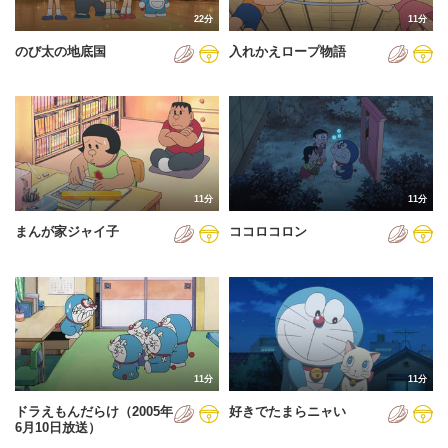
22分
11分
のび太の地底国
入れかえロープ物語
11分
11分
まんが家ジャイ子
ココロコロン
11分
11分
ドラえもんだらけ（2005年
好きでたまらニャい
6月10日放送）