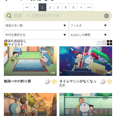
<<
<
1
2
3
4
5
>
>>
放送が古い順
フィルタ
年代を選択する
おはなしの種類
放送が古い順
すべて
みたおはなし
すべて
マイリスト
すべて
放送が新しい順
視聴済み
2005年
通常回
配信が古い順
未視聴
2006年
誕生日スペシャル
配信が新しい順
2007年
11分
18分
あいうえお順(昇順)
勉強べやの釣り堀
タイムマシンがなくなっ
2008年
あいうえお順(降順)
た!!
2009年
動画が長い順
2010年
動画が短い順
2011年