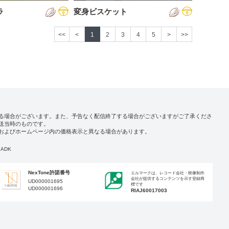
ラ
変身ビスケット
<<
<
1
2
3
4
5
>
>>
る場合がございます。また、予告なく配信終了する場合がございますがご了承くださ
送当時のものです。
およびホームページ内の価格表示と異なる場合があります。
ADK
NexTone許諾番号
エルマークは、レコード会社・映像制作
会社が提供するコンテンツを示す登録商
UD000001695
標です
UD000001696
RIAJ60017003