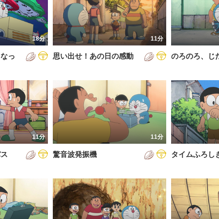
5年
通常回
6年
誕生日スペシャル
18分
11分
7年
くなっ
思い出せ！あの日の感動
のろのろ、じ
8年
9年
0年
1年
2年
11分
11分
3年
パス
驚音波発振機
タイムふろし
4年
5年
6年