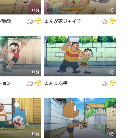
11分
11分
プ物語
まんが家ジャイ子
11分
11分
ション
まあまあ棒
10分
11分