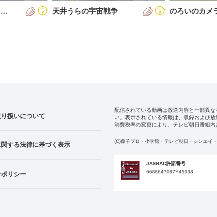
を…
天井うらの宇宙戦争
のろいのカメ
配信されている動画は放送内容と一部異な
取り扱いについて
い。表示されている情報は、収録および放
消費税率の変更により、テレビ朝日番組内
(C)藤子プロ・小学館・テレビ朝日・シンエイ・
に関する法律に基づく表示
JASRAC許諾番号
6688647087Y45038
ーポリシー