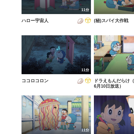
201
11分
201
ハロー宇宙人
(秘)スパイ大作戦
201
202
202
202
11分
202
ココロコロン
ドラえもんだらけ（2
202
6月10日放送）
202
202
11分