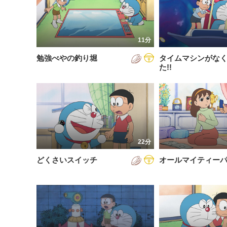
200
放送が新しい順
視聴済み
200
配信が古い順
未視聴
11分
200
配信が新しい順
勉強べやの釣り堀
タイムマシンがな
200
あいうえお順(昇順)
た!!
200
あいうえお順(降順)
201
動画が長い順
201
動画が短い順
201
22分
201
どくさいスイッチ
オールマイティー
201
201
201