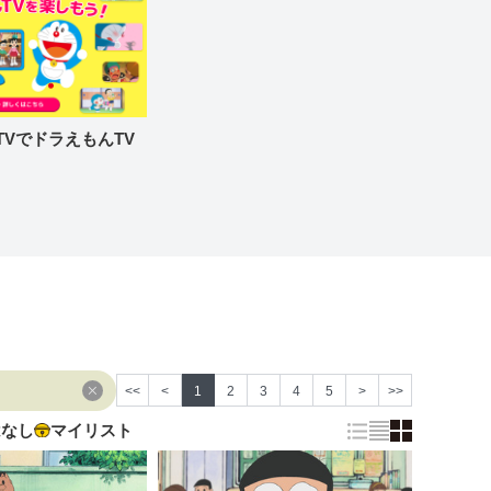
re TVでドラえもんTV
<<
<
1
2
3
4
5
>
>>
はなし
マイリスト