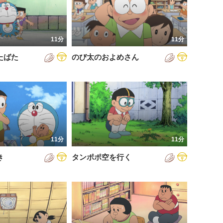
11分
11分
たばた
のび太のおよめさん
11分
11分
き
タンポポ空を行く