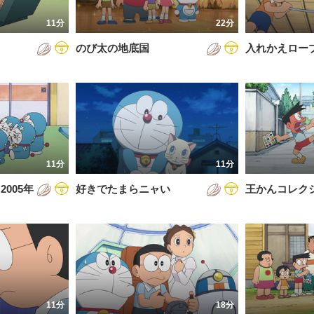
7年
11分
22分
8年
のび太の地底国
入れかえロー
9年
0年
1年
2年
11分
11分
3年
005年
好きでたまらニャい
王かんコレク
4年
5年
6年
11分
18分