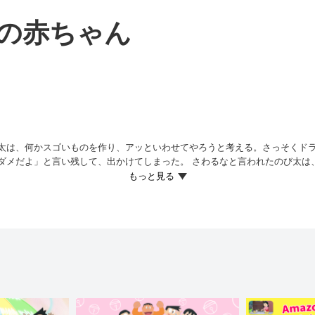
の赤ちゃん
太は、何かスゴいものを作り、アッといわせてやろうと考える。さっそくド
ダメだよ」と言い残して、出かけてしまった。 さわるなと言われたのび太は
を作ることができるという。のび太は、機械を引き取りに来た未来デパート
てしまう！ 帰宅したドラえもんから、この道具は販売中止になったもので、
ちが勝手に仲間を増やし、人間を征服しようとして大さわぎになっていると
タン”が誕生していた…！