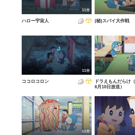
201
11分
201
ハロー宇宙人
(秘)スパイ大作戦
201
202
202
202
11分
202
ココロコロン
ドラえもんだらけ（2
202
6月10日放送）
202
202
11分