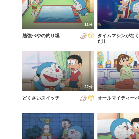
200
放送が新しい順
視聴済み
200
配信が古い順
未視聴
11分
200
配信が新しい順
勉強べやの釣り堀
タイムマシンがな
200
あいうえお順(昇順)
た!!
200
あいうえお順(降順)
201
動画が長い順
201
動画が短い順
201
22分
201
どくさいスイッチ
オールマイティー
201
201
201