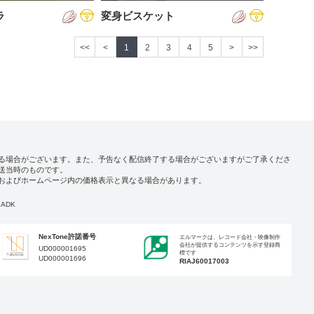
ラ
変身ビスケット
<<
<
1
2
3
4
5
>
>>
る場合がございます。また、予告なく配信終了する場合がございますがご了承くださ
送当時のものです。
およびホームページ内の価格表示と異なる場合があります。
ADK
NexTone許諾番号
エルマークは、レコード会社・映像制作
会社が提供するコンテンツを示す登録商
UD000001695
標です
UD000001696
RIAJ60017003