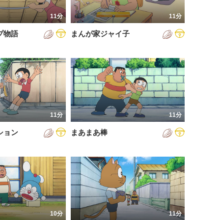
11分
11分
プ物語
まんが家ジャイ子
11分
11分
ション
まあまあ棒
10分
11分