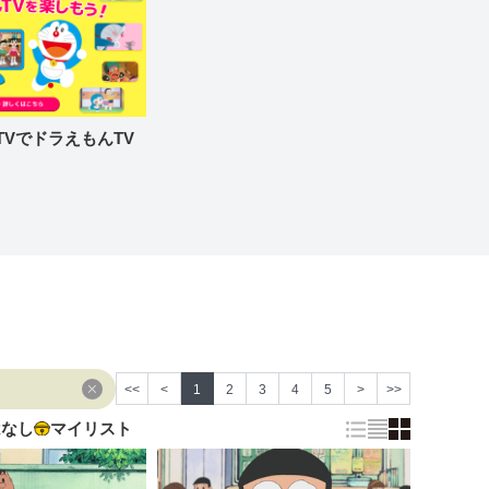
re TVでドラえもんTV
<<
<
1
2
3
4
5
>
>>
はなし
マイリスト