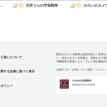
を…
天井うらの宇宙戦争
のろいのカメ
配信されている動画は放送内容と一部異な
取り扱いについて
い。表示されている情報は、収録および放
消費税率の変更により、テレビ朝日番組内
(C)藤子プロ・小学館・テレビ朝日・シンエイ・
に関する法律に基づく表示
JASRAC許諾番号
6688647087Y45038
ーポリシー