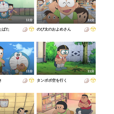
11分
11分
たばた
のび太のおよめさん
11分
11分
き
タンポポ空を行く