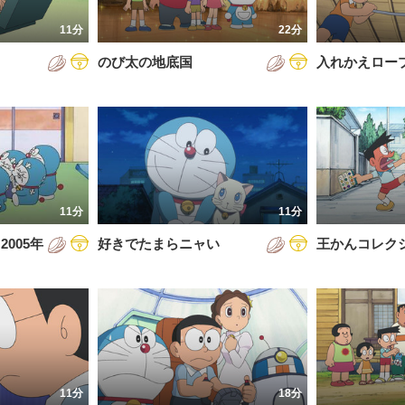
7年
11分
22分
8年
のび太の地底国
入れかえロー
9年
0年
1年
2年
11分
11分
3年
005年
好きでたまらニャい
王かんコレク
4年
5年
6年
11分
18分