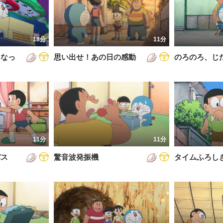
5年
通常回
6年
誕生日スペシャル
18分
11分
7年
くなっ
思い出せ！あの日の感動
のろのろ、じ
8年
9年
0年
1年
2年
11分
11分
3年
パス
驚音波発振機
タイムふろし
4年
5年
6年