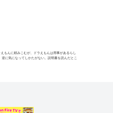
ラえもんに頼みこむが、ドラえもんは用事があるらし
、逆に気になってしかたがない。説明書を読んだとこ
の配達人を追い返すと、何ができるのかわからないま
なぜか超能力生物が生み出されてしまうというアクシ
聞かされたのび太は大あわて。いそいで機械を止めよう