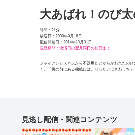
大あばれ！のび太
時間：
21分
放送日：2009年9月18日
配信開始日：
2014年10月31日
視聴期間：決済日の翌月同日の前日まで
ジャイアンとスネ夫から不器用だとからかわれたのび
く、「机の前にある機械には、ぜったいにさわっちゃ
ろ、その機械は『架空動物製造機』といい、架空動物
ま、機械に指示された材料を集めて、スイッチを入れ
デントが相次ぎ、未来では作り出された超能力生物た
とするが、時すでにおそく、すでに超能力生物“ミュー
見逃し配信・関連コンテンツ