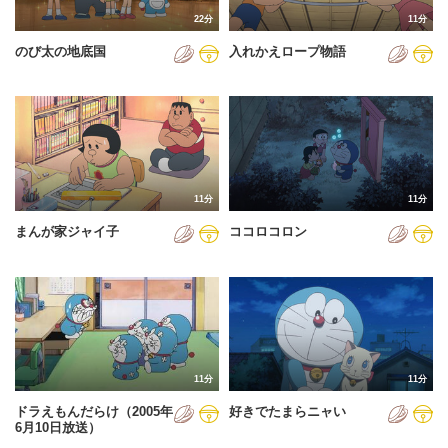
22分
11分
のび太の地底国
入れかえロープ物語
11分
11分
まんが家ジャイ子
ココロコロン
11分
11分
ドラえもんだらけ（2005年
好きでたまらニャい
6月10日放送）