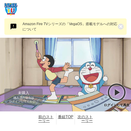
Amazon Fire TVシリーズの「VegaOS」搭載モデルへの対応
×
について
未購入
購入済の場合は
ログインしてください
ログインして再生
前のスト
番組TOP
次のスト
ーリー
ーリー