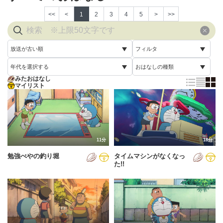
<<
<
1
2
3
4
5
>
>>
放送が古い順
フィルタ
年代を選択する
おはなしの種類
放送が古い順
すべて
みたおはなし
すべて
マイリスト
すべて
放送が新しい順
視聴済み
2005年
通常回
配信が古い順
未視聴
2006年
誕生日スペシャル
配信が新しい順
2007年
11分
18分
あいうえお順(昇順)
勉強べやの釣り堀
タイムマシンがなくなっ
2008年
あいうえお順(降順)
た!!
2009年
動画が長い順
2010年
動画が短い順
2011年