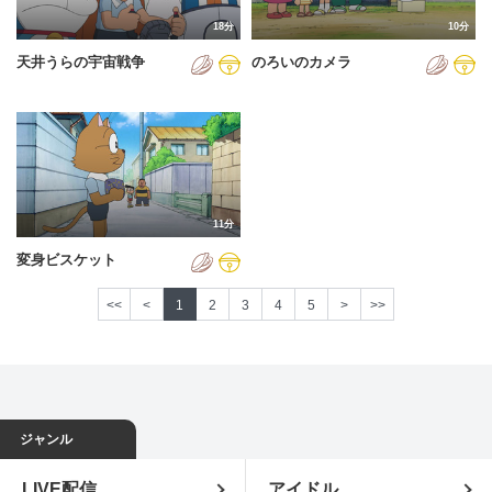
18分
10分
天井うらの宇宙戦争
のろいのカメラ
11分
変身ビスケット
<<
<
1
2
3
4
5
>
>>
ジャンル
LIVE配信
アイドル