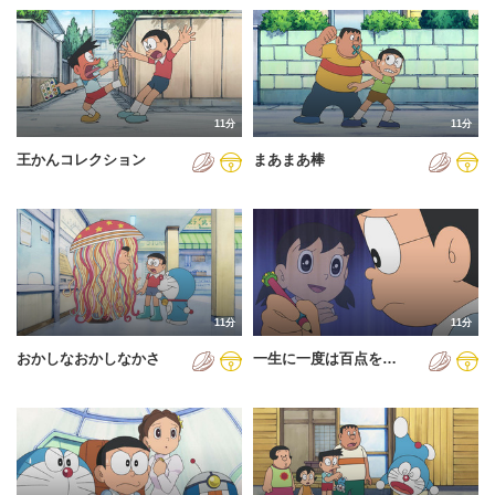
11分
11分
王かんコレクション
まあまあ棒
11分
11分
おかしなおかしなかさ
一生に一度は百点を…