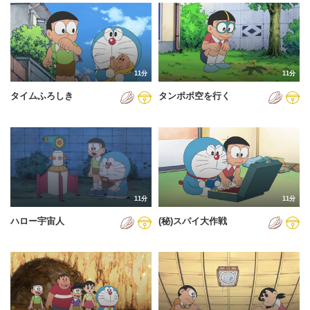
2024年
2025年
2026年
11分
11分
タイムふろしき
タンポポ空を行く
11分
11分
ハロー宇宙人
(秘)スパイ大作戦