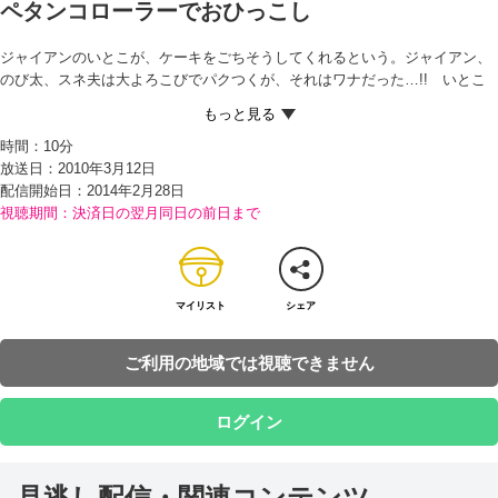
ペタンコローラーでおひっこし
ジャイアンのいとこが、ケーキをごちそうしてくれるという。ジャイアン、
のび太、スネ夫は大よろこびでパクつくが、それはワナだった…!! いとこ
は、ケーキとひきかえに、ひっこしのてつだいをしろと命じてきたのだ!! そ
の迫力を前に何も言えず、てつだいを引きうけるハメになった3人。ところ
時間：
10分
が、いとこが出かけたすきに、ジャイアンとスネ夫が、のび太にすべてをお
放送日：2010年3月12日
しつけて帰ってしまう。 こまりはてたのび太が泣きつくと、ドラえもんはど
配信開始日：
2014年2月28日
んなものでもペラペラのうすさにしちゃう道具『ペタンコローラー』を取り
視聴期間：決済日の翌月同日の前日まで
だす。ペタンコローラーでひっこしはできるのか…!?
マイリスト
シェア
ご利用の地域では視聴できません
ログイン
見逃し配信・関連コンテンツ