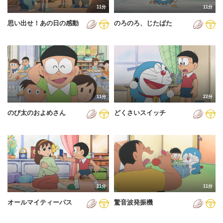
11分
11分
2012年
思い出せ！あの日の感動
のろのろ、じたばた
2013年
2014年
2015年
2016年
11分
22分
2017年
のび太のおよめさん
どくさいスイッチ
2018年
2019年
2020年
2021年
11分
11分
2022年
オールマイティーパス
驚音波発振機
2023年