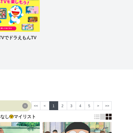
re TVでドラえもんTV
<<
<
1
2
3
4
5
>
>>
はなし
マイリスト