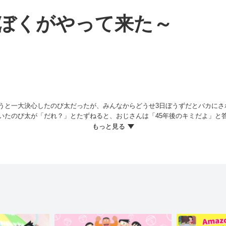
のぼくがやって来た～
うと一大決心したのび太だったが、みんなからどうせ3日ぼうずだとバカにさ
いたのび太が「だれ？」とたずねると、おじさんは「45年後のキミだよ」と
び太と1日だけ入れかわりたいという。2人は『いれかえロープ』で体を入れか