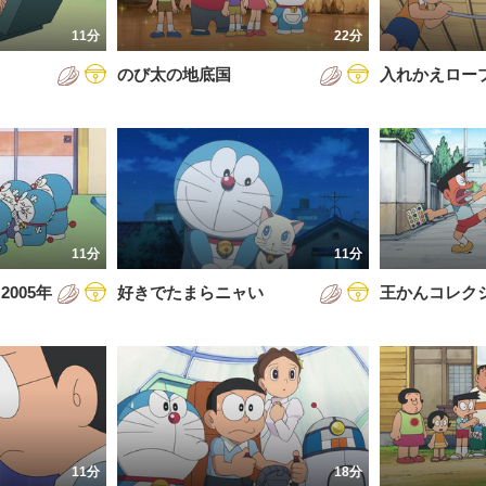
7年
11分
22分
8年
のび太の地底国
入れかえロー
9年
0年
1年
2年
11分
11分
3年
005年
好きでたまらニャい
王かんコレク
4年
5年
6年
11分
18分