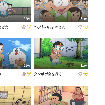
11分
11分
たばた
のび太のおよめさん
11分
11分
き
タンポポ空を行く