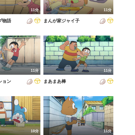
11分
11分
プ物語
まんが家ジャイ子
11分
11分
ション
まあまあ棒
10分
11分