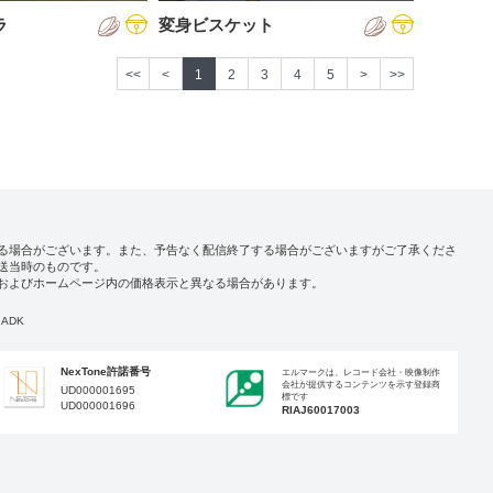
ラ
変身ビスケット
<<
<
1
2
3
4
5
>
>>
る場合がございます。また、予告なく配信終了する場合がございますがご了承くださ
送当時のものです。
およびホームページ内の価格表示と異なる場合があります。
ADK
NexTone許諾番号
エルマークは、レコード会社・映像制作
会社が提供するコンテンツを示す登録商
UD000001695
標です
UD000001696
RIAJ60017003