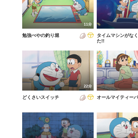
200
放送が新しい順
視聴済み
200
配信が古い順
未視聴
11分
200
配信が新しい順
勉強べやの釣り堀
タイムマシンがな
200
あいうえお順(昇順)
た!!
200
あいうえお順(降順)
201
動画が長い順
201
動画が短い順
201
22分
201
どくさいスイッチ
オールマイティー
201
201
201