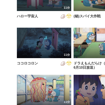
201
11分
201
ハロー宇宙人
(秘)スパイ大作戦
201
202
202
202
11分
202
ココロコロン
ドラえもんだらけ（2
202
6月10日放送）
202
202
11分