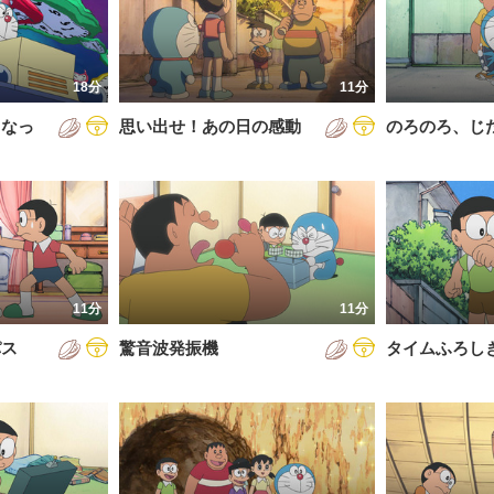
5年
通常回
6年
誕生日スペシャル
18分
11分
7年
くなっ
思い出せ！あの日の感動
のろのろ、じ
8年
9年
0年
1年
2年
11分
11分
3年
パス
驚音波発振機
タイムふろし
4年
5年
6年