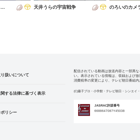
を…
天井うらの宇宙戦争
のろいのカメ
配信されている動画は放送内容と一部異な
取り扱いについて
い。表示されている情報は、収録および放
消費税率の変更により、テレビ朝日番組内
(C)藤子プロ・小学館・テレビ朝日・シンエイ・
に関する法律に基づく表示
JASRAC許諾番号
6688647087Y45038
ーポリシー