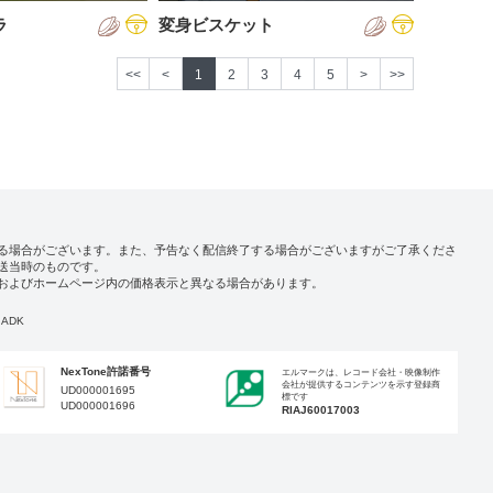
ラ
変身ビスケット
<<
<
1
2
3
4
5
>
>>
る場合がございます。また、予告なく配信終了する場合がございますがご了承くださ
送当時のものです。
およびホームページ内の価格表示と異なる場合があります。
ADK
NexTone許諾番号
エルマークは、レコード会社・映像制作
会社が提供するコンテンツを示す登録商
UD000001695
標です
UD000001696
RIAJ60017003