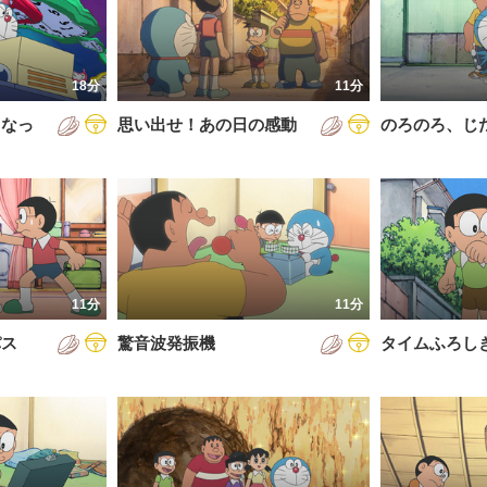
5年
通常回
6年
誕生日スペシャル
18分
11分
7年
くなっ
思い出せ！あの日の感動
のろのろ、じ
8年
9年
0年
1年
2年
11分
11分
3年
パス
驚音波発振機
タイムふろし
4年
5年
6年