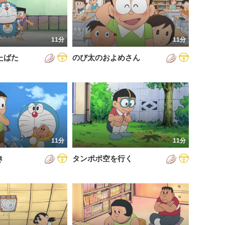
11分
11分
たばた
のび太のおよめさん
11分
11分
き
タンポポ空を行く