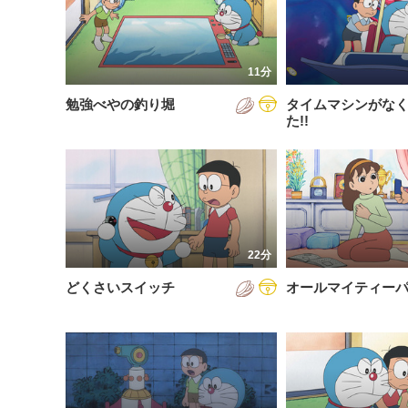
200
放送が新しい順
視聴済み
200
配信が古い順
未視聴
11分
200
配信が新しい順
勉強べやの釣り堀
タイムマシンがな
200
あいうえお順(昇順)
た!!
200
あいうえお順(降順)
201
動画が長い順
201
動画が短い順
201
22分
201
どくさいスイッチ
オールマイティー
201
201
201