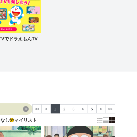
re TVでドラえもんTV
<<
<
1
2
3
4
5
>
>>
はなし
マイリスト