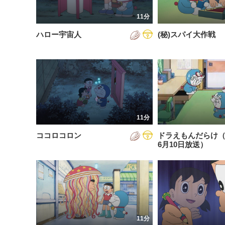
201
11分
201
ハロー宇宙人
(秘)スパイ大作戦
201
202
202
202
11分
202
ココロコロン
ドラえもんだらけ（2
202
6月10日放送）
202
202
11分