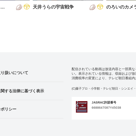
を…
天井うらの宇宙戦争
のろいのカメ
配信されている動画は放送内容と一部異な
取り扱いについて
い。表示されている情報は、収録および放
消費税率の変更により、テレビ朝日番組内
(C)藤子プロ・小学館・テレビ朝日・シンエイ・
に関する法律に基づく表示
JASRAC許諾番号
6688647087Y45038
ーポリシー