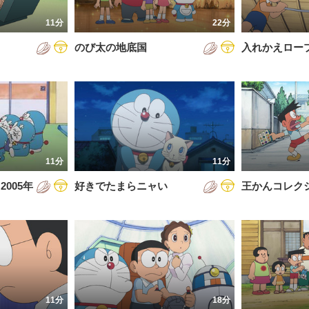
7年
11分
22分
8年
のび太の地底国
入れかえロー
9年
0年
1年
2年
11分
11分
3年
005年
好きでたまらニャい
王かんコレク
4年
5年
6年
11分
18分