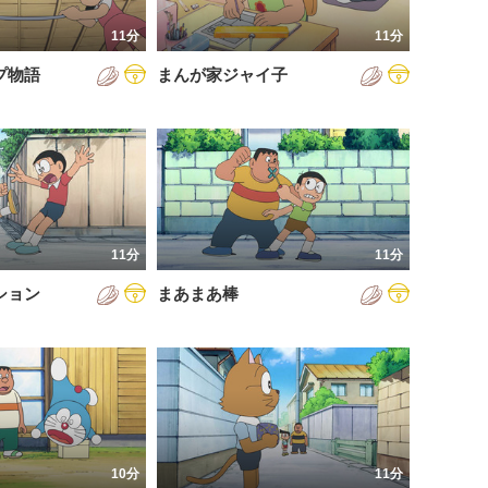
11分
11分
プ物語
まんが家ジャイ子
11分
11分
ション
まあまあ棒
10分
11分