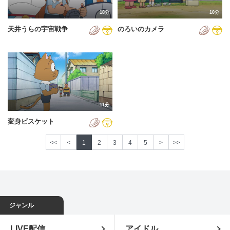
18分
10分
天井うらの宇宙戦争
のろいのカメラ
11分
変身ビスケット
<<
<
1
2
3
4
5
>
>>
ジャンル
LIVE配信
アイドル