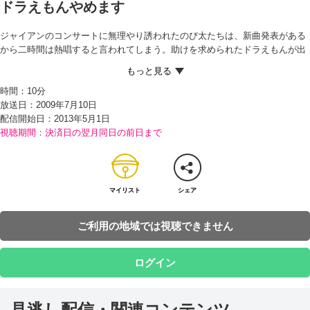
ドラえもんやめます
ジャイアンのコンサートに無理やり誘われたのび太たちは、新曲発表がある
から二時間は熱唱すると言われてしまう。助けを求められたドラえもんが出
したのは、食べると辞めたくなってしまう『辞ニンジン』。「これを食べる
と、歌がうまくなる」と言って辞ニンジンを食べさせると、ジャイアンは
時間：
10分
「今日で歌手を辞任する」と言い、走り去っていった。 その後、0点のテス
放送日：2009年7月10日
トを見つけたママからお説教されそうになったのび太は、ママにもニンジン
配信開始日：
2013年5月1日
を食べさせ、ママを辞任すると言わせてしまう。さらに、そのことを注意し
視聴期間：決済日の翌月同日の前日まで
たドラえもんにもニンジンを食べさせて…！？
マイリスト
シェア
ご利用の地域では視聴できません
ログイン
見逃し配信・関連コンテンツ