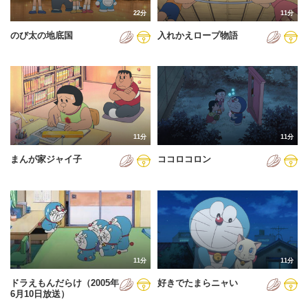
22分
11分
のび太の地底国
入れかえロープ物語
11分
11分
まんが家ジャイ子
ココロコロン
11分
11分
ドラえもんだらけ（2005年
好きでたまらニャい
6月10日放送）