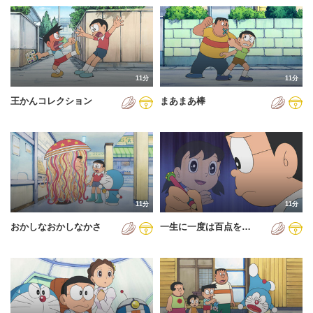
11分
11分
王かんコレクション
まあまあ棒
11分
11分
おかしなおかしなかさ
一生に一度は百点を…