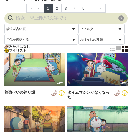
<<
<
1
2
3
4
5
>
>>
放送が古い順
フィルタ
年代を選択する
おはなしの種類
放送が古い順
すべて
みたおはなし
すべて
マイリスト
すべて
放送が新しい順
視聴済み
2005年
通常回
配信が古い順
未視聴
2006年
誕生日スペシャル
配信が新しい順
2007年
11分
18分
あいうえお順(昇順)
勉強べやの釣り堀
タイムマシンがなくなっ
2008年
あいうえお順(降順)
た!!
2009年
動画が長い順
2010年
動画が短い順
2011年