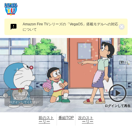
Amazon Fire TVシリーズの「VegaOS」搭載モデルへの対応
×
について
未購入
購入済の場合は
ログインしてください
ログインして再生
前のスト
番組TOP
次のスト
ーリー
ーリー