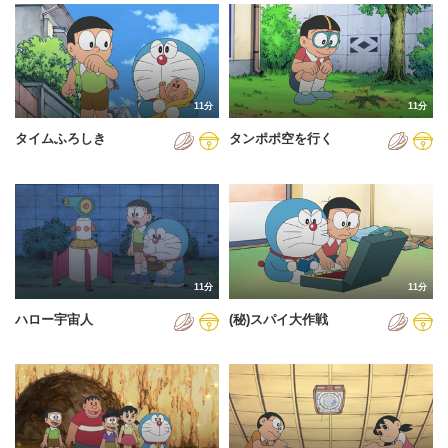
2024年
2025年
2026年
11分
11分
タイムふろしき
タンポポ空を行く
11分
11分
ハロー宇宙人
(秘)スパイ大作戦