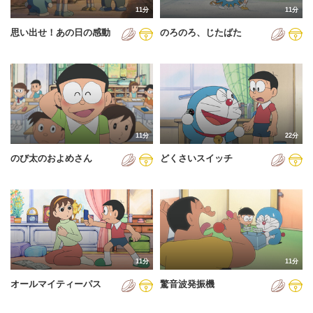
11分
11分
2012年
思い出せ！あの日の感動
のろのろ、じたばた
2013年
2014年
2015年
2016年
11分
22分
2017年
のび太のおよめさん
どくさいスイッチ
2018年
2019年
2020年
2021年
11分
11分
2022年
オールマイティーパス
驚音波発振機
2023年