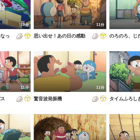
5年
通常回
6年
誕生日スペシャル
18分
11分
7年
くなっ
思い出せ！あの日の感動
のろのろ、じ
8年
9年
0年
1年
2年
11分
11分
3年
パス
驚音波発振機
タイムふろし
4年
5年
6年