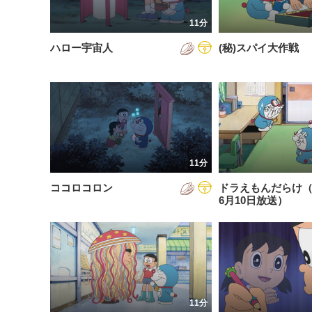
201
11分
201
ハロー宇宙人
(秘)スパイ大作戦
201
202
202
202
11分
202
ココロコロン
ドラえもんだらけ（2
202
6月10日放送）
202
202
11分