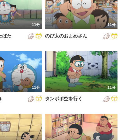
11分
11分
たばた
のび太のおよめさん
11分
11分
き
タンポポ空を行く