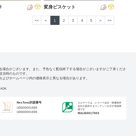
ラ
変身ビスケット
<<
<
1
2
3
4
5
>
>>
る場合がございます。また、予告なく配信終了する場合がございますがご了承くださ
送当時のものです。
およびホームページ内の価格表示と異なる場合があります。
ADK
NexTone許諾番号
エルマークは、レコード会社・映像制作
会社が提供するコンテンツを示す登録商
UD000001695
標です
UD000001696
RIAJ60017003