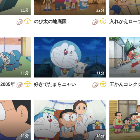
7年
11分
22分
8年
のび太の地底国
入れかえロー
9年
0年
1年
2年
11分
11分
3年
005年
好きでたまらニャい
王かんコレク
4年
5年
6年
11分
18分