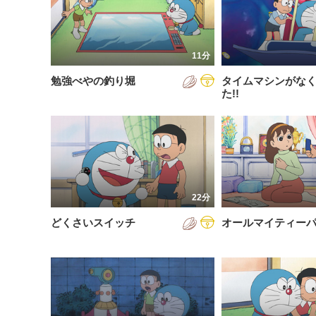
200
放送が新しい順
視聴済み
200
配信が古い順
未視聴
11分
200
配信が新しい順
勉強べやの釣り堀
タイムマシンがな
200
あいうえお順(昇順)
た!!
200
あいうえお順(降順)
201
動画が長い順
201
動画が短い順
201
22分
201
どくさいスイッチ
オールマイティー
201
201
201