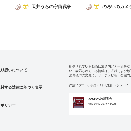
を…
天井うらの宇宙戦争
のろいのカメ
配信されている動画は放送内容と一部異な
取り扱いについて
い。表示されている情報は、収録および放
消費税率の変更により、テレビ朝日番組内
(C)藤子プロ・小学館・テレビ朝日・シンエイ・
に関する法律に基づく表示
JASRAC許諾番号
6688647087Y45038
ーポリシー