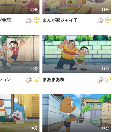
11分
11分
プ物語
まんが家ジャイ子
11分
11分
ション
まあまあ棒
10分
11分