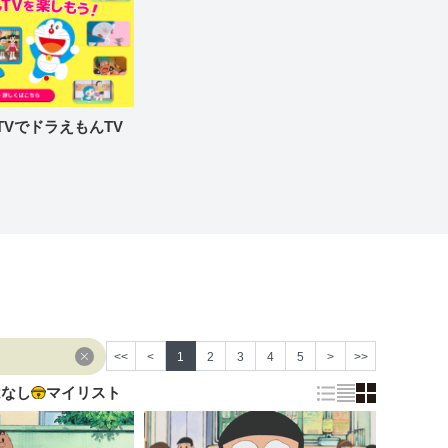
re TVでドラえもんTV
<<
<
1
2
3
4
5
>
>>
はなし
マイリスト