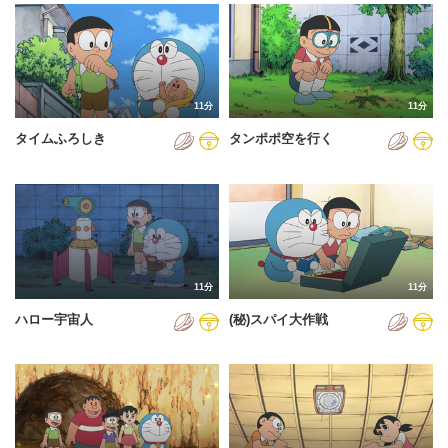
2024年
2025年
2026年
11分
11分
タイムふろしき
タンポポ空を行く
11分
11分
ハロー宇宙人
(秘)スパイ大作戦