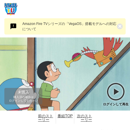
Amazon Fire TVシリーズの「VegaOS」搭載モデルへの対応
×
について
未購入
購入済の場合は
ログインしてください
ログインして再生
前のスト
番組TOP
次のスト
ーリー
ーリー