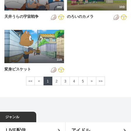
18分
10分
天井うらの宇宙戦争
のろいのカメラ
11分
変身ビスケット
<<
<
1
2
3
4
5
>
>>
ジャンル
LIVE配信
アイドル