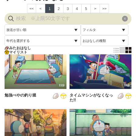
<<
<
1
2
3
4
5
>
>>
放送が古い順
フィルタ
年代を選択する
おはなしの種類
放送が古い順
すべて
みたおはなし
すべて
マイリスト
すべて
放送が新しい順
視聴済み
2005年
通常回
配信が古い順
未視聴
2006年
誕生日スペシャル
配信が新しい順
2007年
11分
18分
あいうえお順(昇順)
勉強べやの釣り堀
タイムマシンがなくなっ
2008年
あいうえお順(降順)
た!!
2009年
動画が長い順
2010年
動画が短い順
2011年