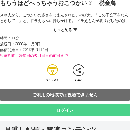
もらうほどへっちゃうおこづかい？ 税金鳥
スネ夫から、こづかいの多さをじまんされた、のび太。「この不公平をなん
とかして！」と、ドラえもんに持ちかける。 ドラえもんが取りだしたのは、
『税金鳥』。みんなのこづかいから税金を取りたてる道具で、こづかいが多
い人ほど、税金が高くなるしくみだという。 こづかいを使いはたしていたの
時間：
11分
び太は、みんなの貯金からきびしく税金を取り立てる税金鳥のかつやくに、
放送日：2006年11月3日
ニンマリ。 ところが、そんなときにかぎって、のび太もたくさんこづかいを
配信開始日：
2013年2月14日
もらってしまい…!?
視聴期間：決済日の翌月同日の前日まで
マイリスト
シェア
ご利用の地域では視聴できません
ログイン
見逃し配信・関連コンテンツ