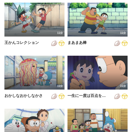
11分
11分
王かんコレクション
まあまあ棒
11分
11分
おかしなおかしなかさ
一生に一度は百点を…