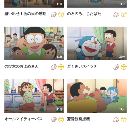
11分
11分
2012年
思い出せ！あの日の感動
のろのろ、じたばた
2013年
2014年
2015年
2016年
11分
22分
2017年
のび太のおよめさん
どくさいスイッチ
2018年
2019年
2020年
2021年
11分
11分
2022年
オールマイティーパス
驚音波発振機
2023年