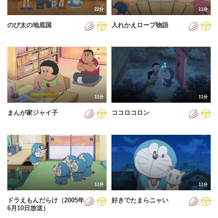
22分
11分
のび太の地底国
入れかえロープ物語
11分
11分
まんが家ジャイ子
ココロコロン
11分
11分
ドラえもんだらけ（2005年
好きでたまらニャい
6月10日放送）