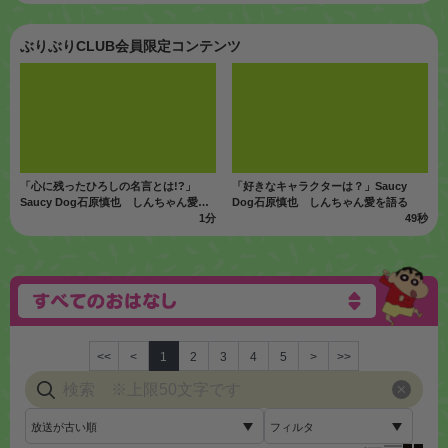
新着エピソード配信開始！
ひらのすけさん(埼玉県)、mamamaさん(埼玉県)、ごり君さん(大阪府)、
ぶりぶりCLUB会員限定コンテンツ
ジェントルマンさん（千葉県)、ガッツさん（東京都）、みさーーえさん
（新潟県）からのリクエスト
しんのすけ５歳・父ちゃん５歳だゾ 後編
の
配信を開始しました！お楽しみください！
2026.7.24
新着エピソード配信開始！
TOMOO 主題歌「大人になったら」に
FRUITS ZIPPER 仲川瑠夏＆早瀬ノエル
『映画クレヨンしんちゃん 奇々怪々！オラの妖怪バケ～ション』の公開
込めた想い
声優に挑戦した感想は!?
を記念して、特別映像を配信中！ゲスト声優伊藤沙莉 大好きなしんちゃ
9分
9分
秒
んと初対面！、ゲスト声優伊藤沙莉 アフレコ＆直後インタビュー！、ゲ
スト声優マユリカ しんちゃんへの愛を熱弁！、ゲスト声優マユリカ アフ
レコ＆直後インタビュー！、TOMOO 主題歌「大人になったら」に込め
た想い、FRUITS ZIPPER 仲川瑠夏&早瀬ノエル声優に挑戦した感想
は！？
2026.7.24
<<
<
1
2
3
4
5
>
>>
新着エピソード配信開始！
厳選エピソード しんのすけがだ～いスキなななこおねいさんのおはなし
放送が古い順
フィルタ
だゾ！
の配信を開始しました！お楽しみください！