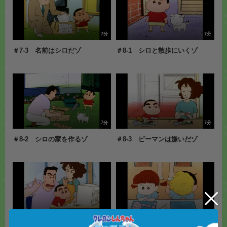
2026.6.19
新着エピソード配信開始！
7分
7分
厳選エピソード 春我部一のラブラブカップル!?ミッチー＆ヨシりんのお
＃7-3 名前はシロだゾ
＃8-1 シロと散歩にいくゾ
はなしだゾ！
の配信を開始しました！お楽しみください！
2026.6.18
新着エピソード配信開始！
光アテ星人さん(愛知県)、なぞなぞさんさん(大阪府)、まささん(愛知
県)、こうさん(京都府)、りぃさん(福岡県)、さあんださん(愛知県)、モコ
7分
7分
さん(大阪府)、しんちゃんさん(埼玉県)からのリクエスト
今夜は花火をや
るゾ
の配信を開始しました！お楽しみください！
＃8-2 シロの家を作るゾ
＃8-3 ピーマンは嫌いだゾ
2026.6.15
新着エピソード配信開始！
まちさん(山形県)、こうさん(京都府)、ひまさん(千葉県)、ひかるさん(三
重県)、明太子inゼリーさん(宮城県)、みぬさん(東京都)、オオカミさん
(青森県)からのリクエスト
かき氷を食べるゾ
の配信を開始しました！お楽
7分
7分
しみください！