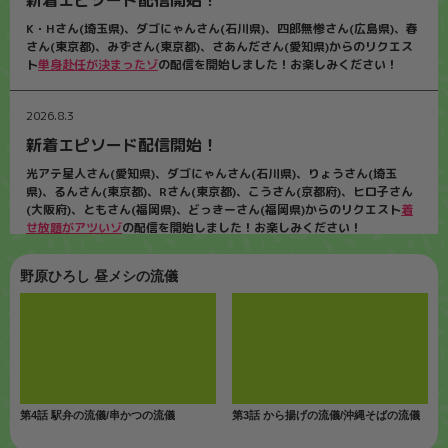
K・Hさん(埼玉県)、ダゴにゃんさん(石川県)、四郎無惨さん(広島県)、春
さん(東京都)、みずさん(東京都)、さあんださん(愛知県)からのリクエス
ト
単身赴任が決まったゾ
の配信を開始しました！お楽しみください！
2026.8.3
新着エピソード配信開始！
光アテ星人さん(愛知県)、ダゴにゃんさん(石川県)、りょうさん(埼玉
県)、るんさん(東京都)、Rさん(東京都)、こうさん(京都府)、ヒロ子さん
(大阪府)、ともさん(福岡県)、どっきーさん(福岡県)からのリクエスト
着
せ放題がアツいゾ
の配信を開始しました！お楽しみください！
野原ひろし 昼メシの流儀
2026.7.30
新着エピソード配信開始！
光アテ星人さん(愛知県)、さあんださん(愛知県)、ハビさん(神奈川県)か
らのリクエスト
園長先生の腹話術だゾ
の配信を開始しました！お楽しみく
ださい！
第2話 回転寿司の流儀/ハンバーガーの
第1話 カレーの流儀/マグロ丼の流儀
2026.7.27
流儀