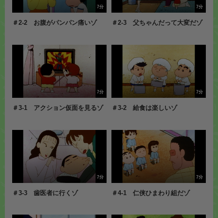
7分
7分
2026.7.13
＃2-2 お腹がパンパン痛いゾ
＃2-3 父ちゃんだって大変だゾ
新着エピソード配信開始！
ねぎさん(埼玉県)、あらいさん(埼玉県)、るさん(千葉県)、かなさん(神奈
川県)、こうさん(京都府)、あいさん(茨城県)、ゴーヤーパフェさん(岐阜
県)からのリクエスト
シロのキャットタワーだゾ
の配信を開始しました！
お楽しみください！
7分
7分
2026.7.10
＃3-1 アクション仮面を見るゾ
＃3-2 給食は楽しいゾ
新着エピソード配信開始！
厳選エピソード フレフレ！受験生！「またずれ荘」の元浪人生・四郎さ
んのおはなしだゾ
の配信を開始しました！お楽しみください！
2026.7.9
新着エピソード配信開始！
7分
7分
ねぎさん(埼玉県)、あらいさん(埼玉県)、るさん(千葉県)、かなさん(神奈
＃3-3 歯医者に行くゾ
＃4-1 仁侠ひまわり組だゾ
川県)、こうさん(京都府)、あいさん(茨城県)、ゴーヤーパフェさん(岐阜
県)からのリクエスト
スイカを冷やすゾ
の配信を開始しました！お楽しみ
ください！