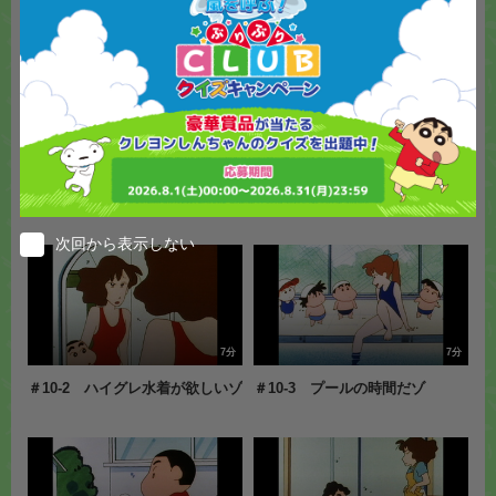
＃9-1 父ちゃんのジャマはしな
＃9-2 粘土で遊んじゃうゾ
いゾ
2026.6.11
新着エピソード配信開始！
ももたさん(兵庫県)、ひなたさん(新潟県)、ダゴにゃんさん(石川県)、わ
かさん(沖縄県)、ふうちゃんさん(千葉県)、さくさん(岩手県)、つきさん
(神奈川県)からのリクエスト
ひまわりの怖いものだゾ
の配信を開始しまし
7分
7分
た！お楽しみください！
＃9-3 本屋で立ち読みだゾ
＃10-1 女子大生はお友達だゾ
2026.6.8
次回から表示しない
新着エピソード配信開始！
ねぎさん(埼玉県)、おめぐいもさん(愛知県)、しゅんさん(奈良県)、kさん
(奈良県)、りほ黄熊さん(岩手県)、りゅうとさん(茨城県)、ぽんチャンさ
ん(東京都)、こうさん(京都府)、ノグリさん(埼玉県)、たたさん(東京都)か
らのリクエスト
オラたち家電製品だゾ・後編
の配信を開始しました！お楽
7分
7分
しみください！
＃10-2 ハイグレ水着が欲しいゾ
＃10-3 プールの時間だゾ
2026.6.4
新着エピソード配信開始！
ねぎさん(埼玉県)、おめぐいもさん(愛知県)、しゅんさん(奈良県)、kさん