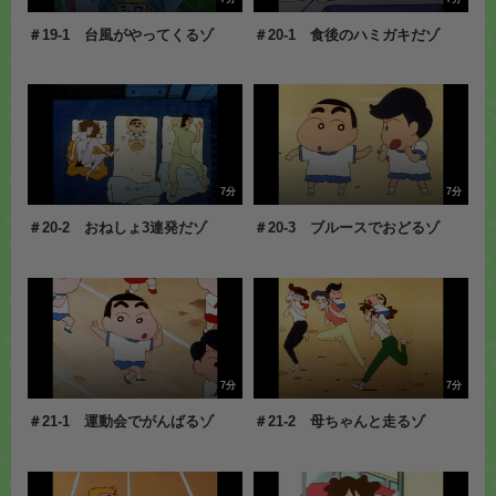
ダースーさん(栃木県)、光アテ星人さん(愛知県)、こうさん(京都府)、さ
あんださん(愛知県)、鍛高譚さん(山梨県)、ゆうまさん(埼玉県)、しんネ
＃19-1 台風がやってくるゾ
＃20-1 食後のハミガキだゾ
ネさん(大阪府)からのリクエスト
防衛隊の会議だゾ
の配信を開始しまし
た！お楽しみください！
2026.4.27
新着エピソード配信開始！
7分
7分
光アテ星人さん(愛知県)、さあんださん(愛知県)からのリクエスト
じいち
ゃんと地獄のセールスレディだゾ
の配信を開始しました！お楽しみくださ
＃20-2 おねしょ3連発だゾ
＃20-3 ブルースでおどるゾ
い！
2026.4.23
新着エピソード配信開始！
こうさん(京都府)、ふみさん(千葉県)、ねむねむさん(東京都)、さあんだ
さん(愛知県)、マシンXさん(千葉県)、北さん(石川県)からのリクエスト
タ
7分
7分
クシードライバーしんのすけだゾ
の配信を開始しました！お楽しみくださ
い！
＃21-1 運動会でがんばるゾ
＃21-2 母ちゃんと走るゾ
2026.4.20