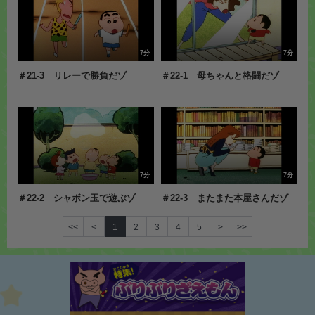
新着エピソード配信開始！
光アテ星人さん(愛知県)、カスカベイビー348さん(富山県)、カスカベイ
ビー340さん(富山県)、こうさん(京都府)、カスカベイビー319さん(富山
県)、姫影さん(群馬県)、みずさん(東京都)、ふうちゃんさん(千葉県)、さ
7分
7分
あんださん(愛知県)、カスカベイビー146さん(富山県)、ぶりぶりはちむ
＃21-3 リレーで勝負だゾ
＃22-1 母ちゃんと格闘だゾ
らさん(岐阜県)、カスカベイビー96さん(富山県)、カスカベイビー57さ
ん(富山県)、りかさん(北海道)からのリクエスト
ぶりぶりざえもんの冒険
閃光編
の配信を開始しました！お楽しみください！
2026.4.16
新着エピソード配信開始！
7分
7分
光アテ星人さん(愛知県)、こうさん(京都府)、姫影さん(群馬県)、みずさ
ん(東京都)、ふうちゃんさん(千葉県)、さあんださん(愛知県)、ぶりぶり
＃22-2 シャボン玉で遊ぶゾ
＃22-3 またまた本屋さんだゾ
はちむらさん(岐阜県)からのリクエスト
ぶりぶりざえもんの冒険 覚醒編
の
配信を開始しました！お楽しみください！
<<
<
1
2
3
4
5
>
>>
2026.4.13
新着エピソード配信開始！
光アテ星人さん(愛知県)、こうさん(京都府)、またずれ荘さん(福岡県)、
みんとさん(埼玉県)、もちさん(熊本県)、まめさん(千葉県)、さあんださ