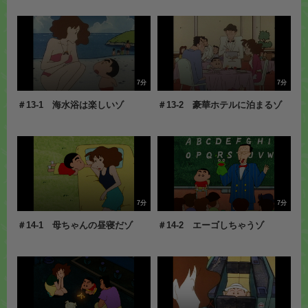
2026.5.25
新着エピソード配信開始！
ゆうさん(熊本県)、cabbageさん(埼玉県)、あっちゃんさん(香川県)、た
いーさん(岩手県)、かっちゃんさん(熊本県)、こうさん(京都府)からのリ
クエスト
イクじい対決だゾ
の配信を開始しました！お楽しみください！
7分
7分
＃13-1 海水浴は楽しいゾ
＃13-2 豪華ホテルに泊まるゾ
2026.5.21
新着エピソード配信開始！
ねぎさん(埼玉県)、とうふまるさん(東京都)、とうふさん(東京都)、ふじ
をさん(大阪府)、こうさん(京都府)、さあんださん(愛知県)、ハッピーさ
ん(京都府)からのリクエスト
やっぱりきょうだいだゾ
の配信を開始しまし
た！お楽しみください！
7分
7分
2026.5.21
＃14-1 母ちゃんの昼寝だゾ
＃14-2 エーゴしちゃうゾ
新着エピソード配信開始！
《期間限定無料配信中》FRUITS ZIPPER×クレヨンしんちゃん コラボカ
フェ大盛況御礼！厳選5話をおまとめしたゾ！
の配信を開始しました！お
楽しみください！