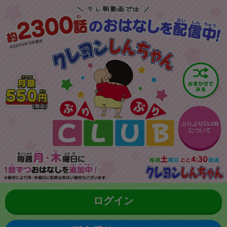
ぶりぶりCLUB
について
ログイン