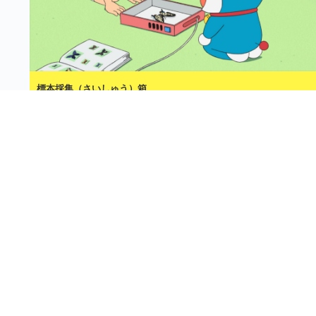
標本採集（さいしゅう）箱
10分
2026年8月1日
月額
550
円