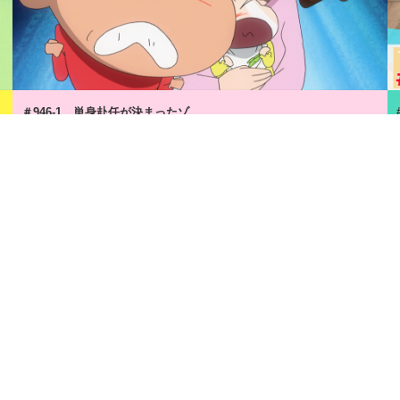
＃946-1 単身赴任が決まったゾ
7分
2026年8月6日
月額
550
円