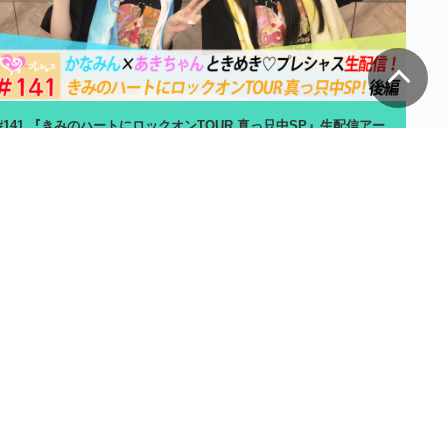
#141 『きみのハートにロックオンTOUR 真っ只中SP』生配信アー
カイブ後編
39分
2026年8月7日
月額
990
円