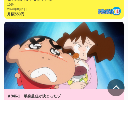
10分
2026年8月1日
月額
550
円
＃946-1 単身赴任が決まったゾ
7分
2026年8月6日
月額
550
円