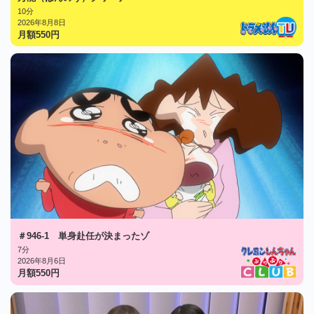
10分
2026年8月8日
月額
550
円
＃946-1 単身赴任が決まったゾ
7分
2026年8月6日
月額
550
円