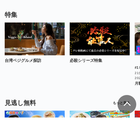
特集
台湾ベジグルメ探訪
必殺シリーズ特集
21
20
月
見逃し無料
もっと見る