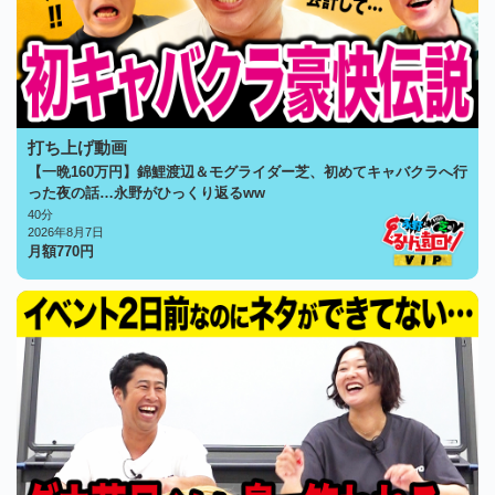
打ち上げ動画
【一晩160万円】錦鯉渡辺＆モグライダー芝、初めてキャバクラへ行
った夜の話…永野がひっくり返るww
40分
2026年8月7日
月額
770
円