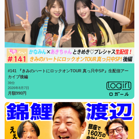
#141 『きみのハートにロックオンTOUR 真っ只中SP』生配信アー
カイブ後編
39分
2026年8月7日
月額
990
円