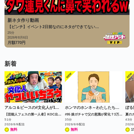
新ネタ作り動画
【ピンチ】イベント2日前なのにネタができてない…
25分
2026年8月6日
月額
770
円
新着
アルコ＆ピースの#文化人が1番やばい～Produced by しくじり先生～
ホンマのホンネ～わたしたちのモヤモヤニュース会議～
ぼる
【芸能人フェスの第一人者】KOC出場の実力派コント師は、いかにしてフェス業界で成功するまでに至ったのか!?
#95 娘ガチャで父の意識が変化？3万人データが証明
51分
35分
43分
2026/8/9配信
2026/8/9配信
2026
無料
無料
1