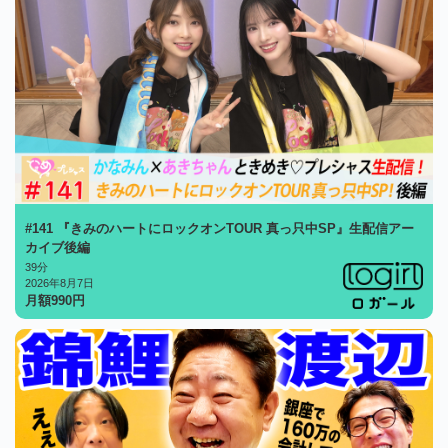
#141 『きみのハートにロックオンTOUR 真っ只中SP』生配信アー
カイブ後編
39分
2026年8月7日
月額
990
円