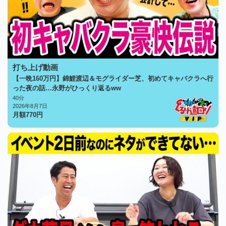
打ち上げ動画
【一晩160万円】錦鯉渡辺＆モグライダー芝、初めてキャバクラへ行
った夜の話…永野がひっくり返るww
40分
2026年8月7日
月額
770
円