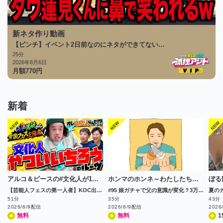
新ネタ作り動画
【ピンチ】イベント2日前なのにネタができてない…
25分
2026年8月6日
月額
770
円
新着
アルコ＆ピースの#文化人が1番やばい～Produced by しくじり先生～
ホンマのホンネ～わたしたちのモヤモヤニュース会議～
ぼる
【芸能人フェスの第一人者】KOC出場の実力派コント師は、いかにしてフェス業界で成功するまでに至ったのか!?
#95 娘ガチャで父の意識が変化？3万人データが証明
51分
35分
43分
2026/8/9配信
2026/8/9配信
2026
無料
無料
1