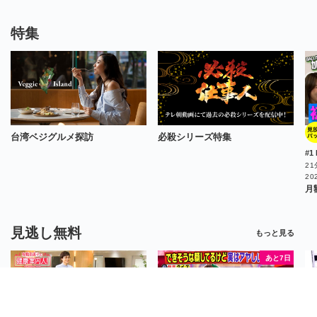
特集
台湾ベジグルメ探訪
必殺シリーズ特集
21
20
月
見逃し無料
もっと見る
あと7日